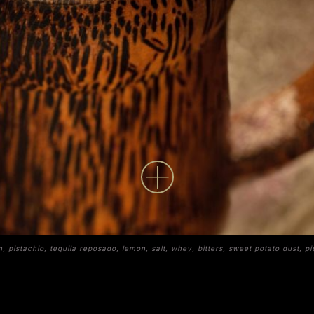
是我的個人創新，並非當地做法。Horchata的基酒是
Ocho龍舌蘭，以藍色龍舌蘭制成，每年味道都有細微
差別，其酒廠也是最早依照產季推出年份瓶裝龍舌蘭的
大廠。另外，我們以乳清替代蛋白，從而營造更為細緻
柔滑的口感。酒杯上的開心果餅乾則是制作Horchata
的副產品，剩下的混合物加入奶油、麵粉及糖，放進烤
箱烘烤即可。Horchata上桌後，遠遠就有炙烤龍舌蘭
時的焦味撲鼻而來。我覺著這味道就像焦糖甜薯，超級
美味。」
, pistachio, tequila reposado, lemon, salt, whey, bitters, sweet potato dust, pis