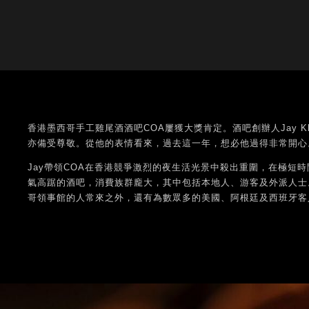
香港墨西哥手工雞尾酒酒吧COA屢獲大獎肯定。酒吧創辦人Jay K
亦備受尊敬。從他的表情看來，過去這一年，想必他過得非常開心
Jay帶領COA在香港競爭激烈的夜生活光景中殺出重圍，在極短
氣高踞的酒吧，消費族群龐大，其中包括本地人、游客及外派人士。
哥領事館的人常來之外，還有為數眾多的美國、阿根廷及西班牙客