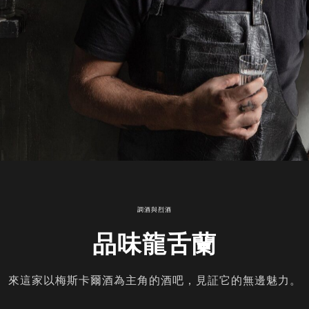
調酒與烈酒
品味龍舌蘭
來這家以梅斯卡爾酒為主角的酒吧，見証它的無邊魅力。