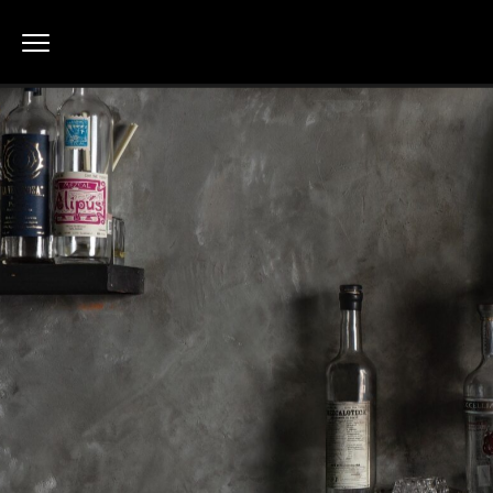
品味龍舌蘭