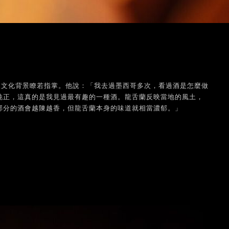
及文化背景瞭若指掌。他說：「我去過墨西哥多次，看過酒是怎麼做
純正，這真的是我見過最有趣的一種酒。龍舌蘭反映當地的風土，
部分的酒會越陳越香，但龍舌蘭本身的味道就相當濃郁。」