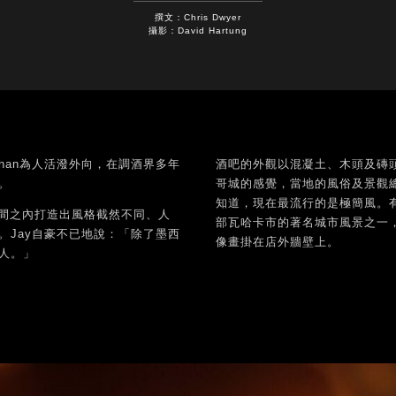
撰文：Chris Dwyer
攝影：David Hartung
han為人活潑外向，在調酒界多年
酒吧的外觀以混凝土、木頭及磚頭
。
哥城的感覺，當地的風俗及景觀
知道，現在最流行的是極簡風。
時間之內打造出風格截然不同、人
部瓦哈卡市的著名城市風景之一，因
Jay自豪不已地說：「除了墨西
像畫掛在店外牆壁上。
人。」