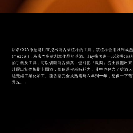
店名COA原意是用來挖出龍舌蘭植株的工具，該植株會用以制成
(mezcal)，為店內多款創意作品的基酒。Jay接著進一步說明co
的手藝及工具，可以切斷龍舌蘭葉，也能把『鳳梨』從土裡翻出來
汁壓出制作梅斯卡爾酒，整個過程耗時耗力，其中也包含了釀酒人
絲毫經工業化加工。龍舌蘭完全成熟需時六年到十年，想像一下葡
景況。」