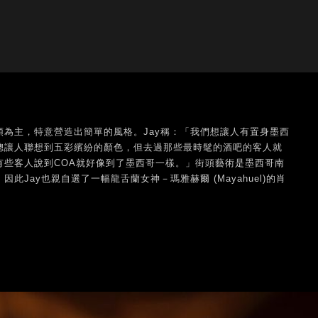
為主，特意營造出簡單的風格。Jay稱：「我們想讓人有置身墨西
總讓人聯想到五彩繽紛的顏色，但去過那些最時髦的酒吧的客人就
有些客人說到COA就好像到了墨西哥一樣。」街頭藝術是墨西哥南
此Jay也親自選了一幅龍舌蘭女神－瑪雅赫爾 (Mayahuel)的肖