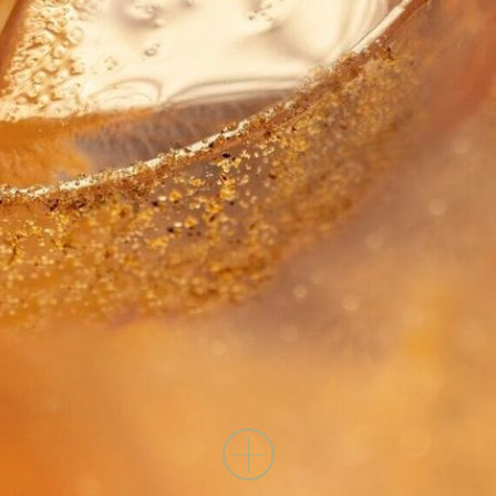
「經典雞尾酒帕洛瑪通常以葡萄柚蘇打水、青檸、龍舌
蘭酒及鹽制成，但在COA，我們還會加入梅斯卡爾酒，
及以蠹蛾幼蟲乾磨成粉，再加入鹽和辣椒制成的蟲鹽，
有種誘人的鮮味。這是有點像胡椒加上泥土的味道，清
爽卻又帶點辣勁，保證是從沒品嚐過的滋味。這款調酒
以直調法制作，冰杯杯緣抹鹽，放入我們自制的方形冰
塊、龍舌蘭酒、梅斯卡爾酒及葡萄柚蘇打就大功告成。
帕洛瑪是店內最暢銷的調酒，與香港的天氣很配。」