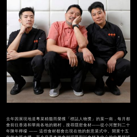
去年因展現地道粵菜精髓而榮獲「標誌人物獎」的葉一南，每月都
會前往香港和華南各地的鄉村，搜尋隱密食材——從小河蟹到二十
年陳年檸檬 —— 這些食材都會出現在他的創意菜式中。開業十五