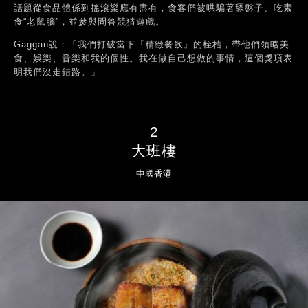
話題從食品體係到搖滾樂應有盡有，食客們被哄騙著舔盤子、吃素
食“老鼠腦”，並參與問答競猜遊戲。
Gaggan說：「我們打破當下『精緻餐飲』的桎梏，帶他們領略美
食、娛樂、音樂和我的個性。我在做自己想做的事情，這個獎項表
明我們沒走錯路。」
2
大班樓
中國香港