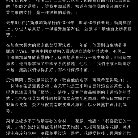
鄭永麒表示：「排名上升固然令人欣喜，但能獲得由同行投票選出
的『廚師之選獎』，讓我更加感恩。知道有相信我的廚師朋友和行
業同事的支持，是一種很棒的感覺。」
去年6月在拉斯維加斯舉行的2024年「世界50最佳餐廳」頒獎典禮
上，永也大放異彩，一舉躍升至第20位，並獲得「最佳新上榜餐廳
獎」。
在加拿大長大的鄭永麒曾研習法餐。十年前，他回到出生地香港，
開設了Vea，並將中國食材融入靈感源自法餐的菜式中。有著二十
年法國精緻餐飲背景的他，從未想過會開設一家中餐廳，但回歸本
源後，他自學掌握了中國菜系的精髓。他說：「我們應該不斷追求
卓越，無論我們做得多好，都不能停滯不前。」
疫情期間，鄭永麒開設了永（取自他的名字，寓意希望與毅力）。
一杯時令茶是迎賓之禮，春天可能是玉米和甘蔗汁混合的茶飲，以
呼應氣溫回升和「驚蟄」。隨後，賓客們會品嚐到約十道精美的菜
式，包括招牌菜如香辣阿拉斯加皇帝蟹配煎鍋粉、香辣日本蠔伴自
製黃金皮蛋、螢火魷配雲南皺皮椒及海茸，以及煙熏甘蔗汁乳鴿
等。
菜單上總少不了他最喜歡的食材——花膠。他說：「我喜歡它的一
切。」他的鮑汁花膠飯需耗時五天炮製，包括蒸製陳年花膠、將其
浸泡在冷熱水中、冷藏並重複這一過程。花膠變軟後，再用鮑汁燉