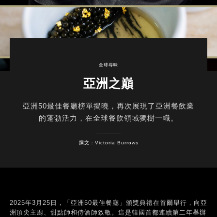
全球尋味
亞洲之巔
亞洲50最佳餐廳榜單揭曉，再次展現了亞洲餐飲業
的蓬勃活力，在全球餐飲領域獨樹一幟。
撰文：Victoria Burrows
2025年3月25日，「亞洲50最佳餐廳」頒獎典禮在首爾舉行，向亞
洲頂尖主廚、甜點師和侍酒師致敬。這是韓國首都連續第二年舉辦