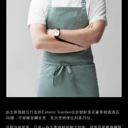
由主廚孫鐘元打造的Eatanic Garden位於朝鮮皇宮豪華精選酒店
36樓，可俯瞰首爾全景，首次登榜便位列第25位。
這裡沒有菜單，只有一份主要食材的圖文指南，背面寫著餐廳團隊