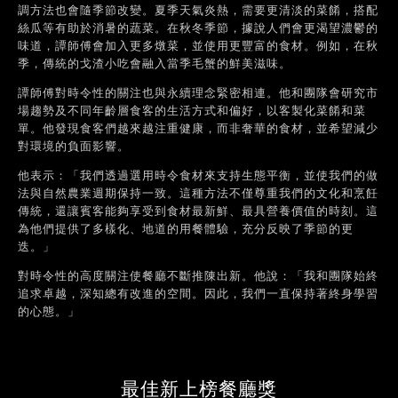
調方法也會隨季節改變。夏季天氣炎熱，需要更清淡的菜餚，搭配
絲瓜等有助於消暑的蔬菜。在秋冬季節，據說人們會更渴望濃鬱的
味道，譚師傅會加入更多燉菜，並使用更豐富的食材。例如，在秋
季，傳統的戈渣小吃會融入當季毛蟹的鮮美滋味。
譚師傅對時令性的關注也與永續理念緊密相連。他和團隊會研究市
場趨勢及不同年齡層食客的生活方式和偏好，以客製化菜餚和菜
單。他發現食客們越來越注重健康，而非奢華的食材，並希望減少
對環境的負面影響。
他表示：「我們透過選用時令食材來支持生態平衡，並使我們的做
法與自然農業週期保持一致。這種方法不僅尊重我們的文化和烹飪
傳統，還讓賓客能夠享受到食材最新鮮、最具營養價值的時刻。這
為他們提供了多樣化、地道的用餐體驗，充分反映了季節的更
迭。」
對時令性的高度關注使餐廳不斷推陳出新。他說：「我和團隊始終
追求卓越，深知總有改進的空間。因此，我們一直保持著終身學習
的心態。」
最佳新上榜餐廳獎