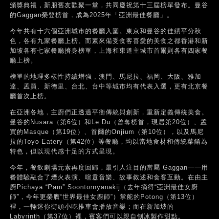
頒獎典禮，新朋舊友歡聚一堂，共同慶祝第十三屆榜單發布。曼谷
的Gaggan榮登榜首，成為2025年「亞洲最佳餐廳」。
今年共有十六個亞洲城市的餐廳入圍。東京和曼谷的佳績平分秋
色，各有九家餐廳上榜。而素來備受食客喜愛的美食之都香港和新
加坡各有七家餐廳擠身榜單，上海和東道主城市首爾則各有四家餐
廳上榜。
榜單的地理多樣性持續增強，澳門、馬尼拉、福岡、大阪、雅加
達、孟買、新德里、台北、台中等城市均有代表入選，更有北京餐
廳首次上榜。
在亞洲各地，主廚們正透過平衡傳統與創新，重新定義傳統美食。
曼谷的Nusara（第6位）和Le Du（曾奪榜首，現居第20位）、孟
買的Masque（第19位）、首爾的Onjium（第10位），以及馬尼
拉的Toyo Eatery（第42位）等餐廳，均以當地食材和傳統菜餚為
特色，但以現代感十足的方式呈現。
今年，餐飲劇場元素再度回歸，最引人注目的當屬 Gaggan——用
餐體驗融合了煙火表演、喧囂音樂、故事敘述和食客互動。在由主
廚Pichaya “Pam” Soontornyanakij（去年摘得“亞洲最佳女廚
師”，今年更榮膺“世界最佳女廚師”）掌舵的Potong（第13位）
裡，一輛迷你街頭小吃推車會播放音樂；而在新加坡的
Labyrinth（第37位）裡，賓客們可以親自刨冰製作甜點。