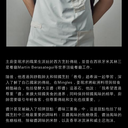
主廚姜珉求的職業生涯始於西方烹飪傳統，並曾在西班牙米其林三
星餐廳Martín Berasategui等世界頂級餐廳工作。
隨後，他透過與靜觀師太和韓國烹飪「教母」趙希淑一起學習，深
入了解了自己國家的傳統。在Mingles，姜珉求將歐洲料理與韓食
精髓融合，包括發酵大豆醬（即醬）這基石。他說：「我希望透過
尊重『醬』來擴大韓國美食的邊界，同時保持韓國風味的精華。廚
師需要吸引年輕食客，但尊重傳統和文化也很重要。」
醬汁甚至被融入了招牌甜點「醬味三重奏」中，這道甜點包括了韓
國烹飪中三種最重要的調味料：豆醬風味的焦糖燉蛋、醬油風味的
焦糖核桃、辣椒醬調味的米餅，以及香草冰淇淋和威士忌泡沫。