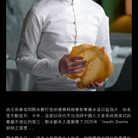
由主廚兼老闆鄭永麒打造的優雅精緻餐飲餐廳永遠日益強大，知名
度不斷提升。今年，這家以現代手法演繹中國八大菜系經典菜式的
餐廳不僅位列第三，鄭永麒本人還榮獲了2025年「Inedit Damm
廚師之選獎」。