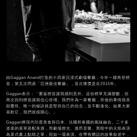
由Gaggan Anand打造的十四座沉浸式劇場餐廳，今年一躍再登榜
首，第五次問鼎「亞洲最佳餐廳」，首次獲獎是在2015年。
Gaggan表示：「重返榜首讓我感到意外。這份榜單充滿變數，但
再次回到榜首讓我信心倍增。我們作為一家餐廳，所做的事情很具
顛覆性。唯一的秘訣就是堅持自己的信念，並不斷進化。如果大家
喜歡它，我們就很開心。」
Gaggan將現代印度美食與日本、法國和泰國的風味融合。二十多
道菜的菜單搭配美酒，而劇場燈光、激昂音樂、黑暗中的火焰表演
為菜式畫上點睛之筆，宛如一場表演。在帶有髒話的故事敍述中，