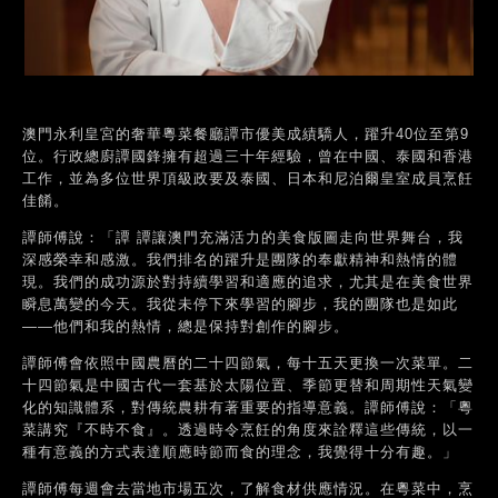
澳門永利皇宮的奢華粵菜餐廳譚市優美成績驕人，躍升40位至第9
位。行政總廚譚國鋒擁有超過三十年經驗，曾在中國、泰國和香港
工作，並為多位世界頂級政要及泰國、日本和尼泊爾皇室成員烹飪
佳餚。
譚師傅說：「譚 譚讓澳門充滿活力的美食版圖走向世界舞台，我
深感榮幸和感激。我們排名的躍升是團隊的奉獻精神和熱情的體
現。我們的成功源於對持續學習和適應的追求，尤其是在美食世界
瞬息萬變的今天。我從未停下來學習的腳步，我的團隊也是如此
——他們和我的熱情，總是保持對創作的腳步。
譚師傅會依照中國農曆的二十四節氣，每十五天更換一次菜單。二
十四節氣是中國古代一套基於太陽位置、季節更替和周期性天氣變
化的知識體系，對傳統農耕有著重要的指導意義。譚師傅說：「粵
菜講究『不時不食』。透過時令烹飪的角度來詮釋這些傳統，以一
種有意義的方式表達順應時節而食的理念，我覺得十分有趣。」
譚師傅每週會去當地市場五次，了解食材供應情況。在粵菜中，烹