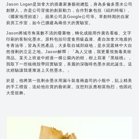
Jason Logan是加拿大的插畫家兼藝術總監，身為多倫多墨水公司
創辦人，亦是公司背後的創新動力，合作對象包括《紐約時報》、
《國家地理頻道》、蘋果公司及Google公司等。草創時期的自家
廚房工作室，如今已擴建為兩倍大的實驗室。
Jason將城市角落數不清的廢棄物，轉化成能用作廣告看板、文字
印刷的客制化墨水。原料包括印度食用級蟲漆、產自加拿大地盾的
冬青油等，皆為天然產品，大多取自城郊綠地，是水泥叢林中大自
然僅剩的立足之地。Jason解釋：「為人父後，我更重視無毒美術
用品。某天上班途中經過一棵公園內的樹，樹上寫著『黑核桃』，
我取下一些核桃殼帶回實驗室，美麗的深咖啡色墨水就此誕生。這
次經驗讓我逐漸迷上天然墨水。」
於是，他將第一批剩余墨水用漏斗裝進兩盎司的小瓶中，貼上精美
的手工標簽，送給他欣賞的藝術家。沒想到反應相當熱烈，他因此
大受鼓舞。