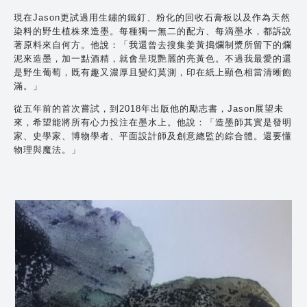
現在Jason更試過用生鏽的鐵釘、粉化的回收石膏板以及作為天然
染料的野生植株來造墨。每種獨一無二的配方、每滴墨水，都訴說
著原料來自何方。他說：「我還曾去搜集姜黃搗爛制漿所留下的爛
泥來造墨，加一點酒精，就會呈現艷麗的亮黃色。不過我最愛的還
是野生葡萄，既有趣又濃厚且變幻莫測，印在紙上顯色相當清晰飽
滿。」
從五年前的首次嘗試，到2018年出版他的勵志書，Jason展望未
來，希望能將所有心力投注在墨水上。他說：「造墨師其實是發明
家、史學家、博物學者、平面設計師及創意總監的綜合體。還要懂
物理與魔法。」