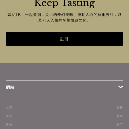
Keep Tasting
緊貼TK，一起發掘舌尖上的夢幻美味、撼動人心的藝術設計，以
及引人入勝的奢華旅遊文化。
註冊
網站
條款
上海
成都
訂閱
北京
香港
廣州
澳門
聯絡我們