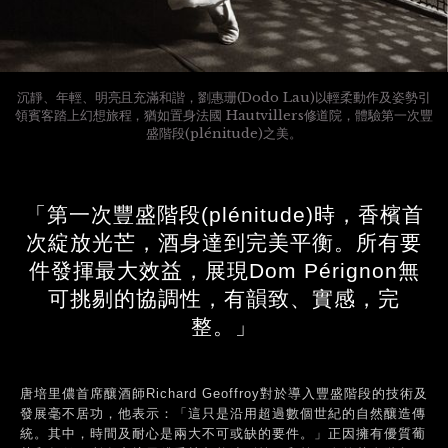
沉靜、年輕、明亮且充滿和諧，劉惠珊(Dodo Lau)以輕柔動作及姿勢引
領賓客踏上幻想旅程，猶如置身法國 Hautvillers修道院，體驗第一次豐
盛階段(plénitude)之美。
「第一次豐盛階段(plénitude)時，香檳首
次綻放光芒，酒身達到完美平衡。所有要
件發揮最大效益，展現Dom Pérignon無
可挑剔的協調性，有韻致、實感，完
整。」
唐培里儂首席釀酒師Richard Geoffroy對於導入豐盛階段的技術及
發展毫不居功，他表示：「這只是沿用超過數個世紀的自然釀造傳
統。其中，時間及耐心是兩大不可或缺的要件。」正因擁有優質葡