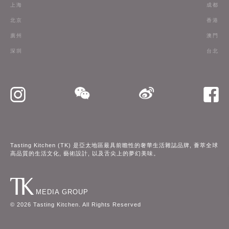
上海
成都
訂閱
北京
香港
廣州
澳門
聯絡我們
深圳
台北
Tasting Kitchen (TK) 是亞太地區最具前瞻性的奢華生活雜誌品牌, 薈萃全球
高品質的生活文化, 藝術設計, 以及舌尖上的夢幻美味。
MEDIA GROUP
©
2026
Tasting Kitchen. All Rights Reserved