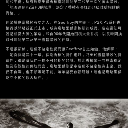
萄和年份，所有唐培里儂香檳都能達到第二和第三次的黃金階段。
「能否達到P2及P3的境界，決定了香檳有否扛起頂級佳釀招牌的
資格。」
但榮譽應當屬於有功之人。在Geoffroy的主導下，P2及P3系列香
檳得以開發並正式上市，成為唐培里儂家族新的成員。這在當初可
說是相當大膽的策略，即自90年代開始囤積大量香檳，以長時間換
取可達到第二及第三豐盛階段的佳釀。
不過很顯然，這種不確定性反而讓Geoffroy甘之如飴。他解釋：
「驚喜就是其中一環。個別香檳的特性也好，乃至於豐盛階段的持
續性，都是讓我們一探不可預期的領域。對比香檳業一向尊崇穩定
性及客觀性的傳統而言，唐培里儂則是奉這種不確定性為圭臬。我
們不自滿，也不願裹足不前。每年都要創新研發！這也是唐培里儂
屹立不搖的原因所在。」