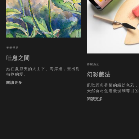
美學世界
吐息之間
香檳酒意
她在夏威夷的火山下、海岸邊，畫出對
幻彩戲法
植物的愛。
閱讀更多
凱歌經典香檳的繽紛色彩，
天然食材創造最斑斕奪目的
閱讀更多