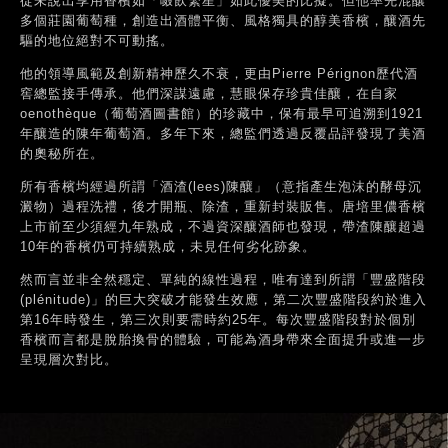
從未說出享用香檳如「啜飲繁星」如此優美的比擬。但他率先混釀
多個莊園葡萄種，創造出酒體平衡、風格獨具的醇美香檳，釀酒先
驅的地位絕對不可動搖。
他的領導風範及創新精神歷久不衰，更由Pierre Pérignon歷代酒
窖總監接手傳承。他們深謀遠慮，慧眼保存珍貴佳釀，在自家
oenothèque（葡萄酒圖書館）的珍藏中，保有最早可追溯到1921
年釀造的陳年葡萄酒。多年下來，總監們透過反覆品評發現了美酒
的奧秘所在。
所有香檳均經過所謂「酒渣(lees)陳釀」（意指產生泡沫的酵母沉
澱物）過程洗禮，後才開瓶、除渣，重新封裝販售。唐培里儂香檳
上市前至少須經九年熟成，不過資深釀酒師也發現，帶渣陳釀超過
10年的香檳仍可持續熟成，未見任何劣化跡象。
然而言並非全然穩定、單純的線性過程，唯有達到所謂「豐盛階段
(plénitude)」的巨大突破才能發生效應，第二次豐盛階段約於進入
第16年時發生，第三次則要需時約25年。每次豐盛階段對於個別
香檳而言都是脫胎換骨的體驗，可能為酒身帶來全面提升或進一步
呈現層次對比。