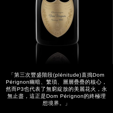
「第三次豐盛階段(plénitude)直搗Dom
Pérignon幽暗、繁瑣、層層疊疊的核心，
然而P3也代表了無窮綻放的美麗花火，永
無止盡，這正是Dom Pérignon的終極理
想境界。」