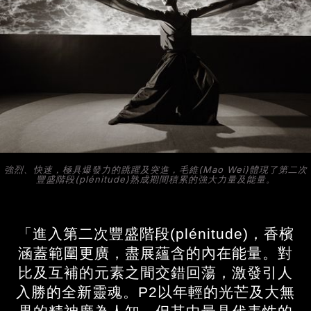
強烈、快速，極具爆發力的跳躍及突進，毛維(Mao Wei)體現了第二次
豐盛階段(plénitude)熟成期間積累的強大力量及能量。
「進入第二次豐盛階段(plénitude)，香檳
涵蓋範圍更廣，盡展蘊含的內在能量。對
比及互補的元素之間交錯回蕩，激發引人
入勝的全新靈魂。P2以年輕的光芒及大無