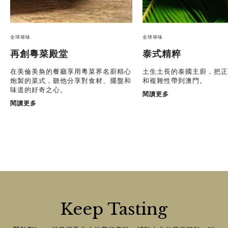
全球尋味
全球尋味
再創粵菜殿堂
泰式精粹
在美倫美奐的餐廳享用粵菜界名廚精心
土生土長的泰國主廚，把正
炮製的菜式，聽他分享對食材、擺盤和
和複雜性帶到澳門。
味道的好奇之心。
閱讀更多
閱讀更多
Keep Tasting