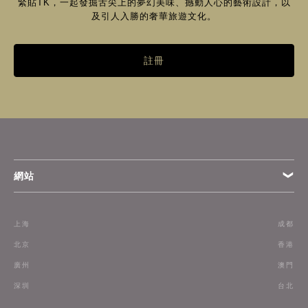
緊貼TK，一起發掘舌尖上的夢幻美味、撼動人心的藝術設計，以
及引人入勝的奢華旅遊文化。
註冊
網站
條款
上海
成都
訂閱
北京
香港
廣州
澳門
聯絡我們
深圳
台北