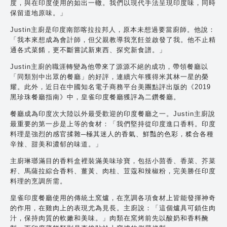
度，與在印度使用的如出一轍。我們以現代手法呈現印度味，同時
保留道地原味。」
Justin主廚是印度南部喀拉拉邦人，原本未想過要當廚師。他說：
「我本來想成為會計師，但父親教導我烹飪並啟發了我。他不止精
通各式菜餚，更不斷嘗試新東西、探究新食譜。」
Justin主廚的職涯轉變為他帶來了源源不絕的成功，帶領餐廳以
「同類別中出眾的餐廳」的好評，連續六年獲得米其林一星的榮
耀。此外，近日在中國知名電子商務平台美團點評出版的《2019
黑珍珠餐廳指南》中，皇雀印度餐廳獲評為二鑽餐廳。
餐廳成為印度次大陸以外最受歡迎的印度餐廳之一。Justin主廚說
最重要的第一步是上等的食材：「我們堅持從印度進口香料。印度
料理是強烈的感官揉雜─極其迷人的香氣、鮮豔的色彩，糅合各種
辛辣、甜美和濃郁的味道。」
主廚琳瑯滿目的香料盒裡裝滿美味珍寶，包括小茴香、香菜、芥菜
籽、馬薩拉綜合香料、薑黃、肉桂、荳蔻和辣椒粉，完美勝任印度
料理的烹調所需。
皇雀印度餐廳使用的傳統土窯爐，在烹調各項食材上皆能發揮神奇
的作用，在雞肉上的表現尤為見長。主廚說：「這個爐具可鎖住肉
汁，保持肉質的軟嫩和美味。」肉類在窯烤前先以酸奶和香料醃