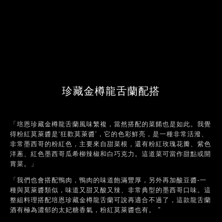
珍藏金樽龍舌蘭配搭
「培恩珍藏金樽龍舌蘭風味繁複，當然搭配的菜餚也是如此。我覺
得粉紅莫萊醬是‘狂歡莫萊醬’，它的色彩鮮亮，是一種非常活潑、
非常墨西哥的粉紅色，主要來自甜菜根，還有粉紅玫瑰花瓣、紫色
洋蔥、紅色墨西哥瓜希柳辣椒和白巧克力。這道菜可當作甜點或開
胃菜。」
「我們也會搭配鴨肉，鴨肉的味道飽滿豐厚，另外再加酸豆醬-一
種與莫萊醬類似，味道又甜又酸又辣、非常典型的墨西哥口味。這
整組料理搭配培恩珍藏金樽龍舌蘭可說再適合不過了，這款龍舌蘭
酒有極為濃郁的太妃糖香氣，粉紅莫萊醬也有。 ”