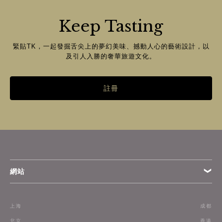
Keep Tasting
緊貼TK，一起發掘舌尖上的夢幻美味、撼動人心的藝術設計，以
及引人入勝的奢華旅遊文化。
註冊
網站
條款
上海
成都
訂閱
北京
香港