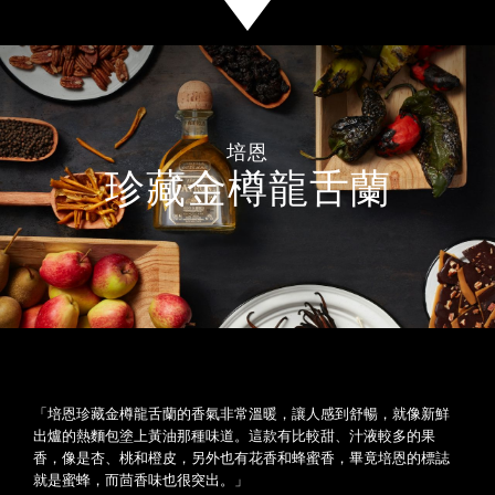
培恩
珍藏金樽龍舌蘭
「培恩珍藏金樽龍舌蘭的香氣非常溫暖，讓人感到舒暢，就像新鮮
出爐的熱麵包塗上黃油那種味道。這款有比較甜、汁液較多的果
香，像是杏、桃和橙皮，另外也有花香和蜂蜜香，畢竟培恩的標誌
就是蜜蜂，而茴香味也很突出。」