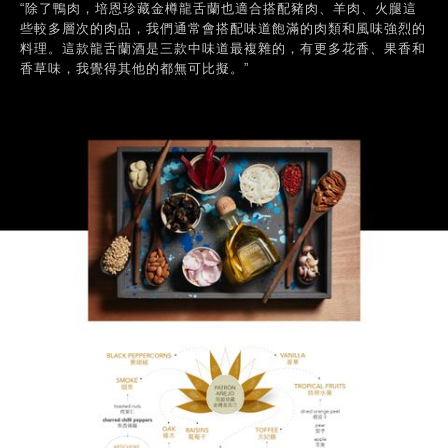
“除了鴨肉，培恩珍藏金樽龍舌蘭也適合搭配豬肉、羊肉、火腿這
些較多層次的肉品，我們通常會搭配味道飽滿的肉類和風味強烈的
料理。這款龍舌蘭酒是三款中味道最複雜的，有更多花香、果香和
香草味，我覺得其他的都無可比擬。”