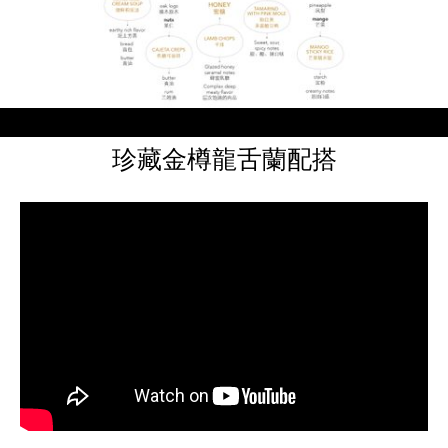
珍藏金樽龍舌蘭配搭