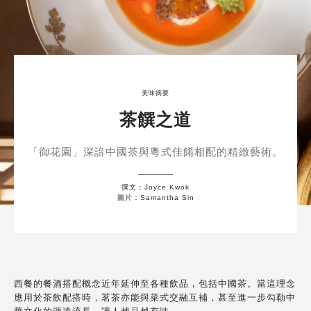
美味摘要
茶饌之道
「御花園」深諳中國茶與粵式佳餚相配的精緻藝術。
撰文：Joyce Kwok
圖片：Samantha Sin
西餐的餐酒搭配概念近年延伸至各種飲品，包括中國茶。當這理念
應用於茶飲配搭時，茗茶亦能與菜式交融互補，甚至進一步勾勒中