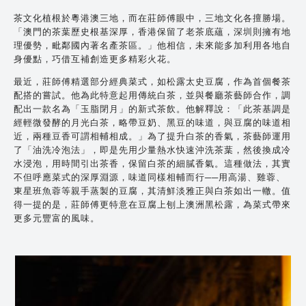
茶文化植根於粵港澳三地，而在莊師傅眼中，三地文化各擅勝場。
「澳門的茶葉歷史根基深厚，香港保留了老茶底蘊，深圳則擁有地
理優勢，毗鄰國內著名產茶區。」他相信，未來能多加利用各地自
身優點，巧借互補創造更多精彩火花。
最近，莊師傅精選部分經典菜式，如松露太史豆腐，作為首個餐茶
配搭的嘗試。他為此特意起用傳統白茶，並與餐廳茶藝師合作，調
配出一款名為「玉脂閉月」的新式茶飲。他解釋說：「此茶基調是
經輕微發酵的月光白茶，略帶豆奶、黑豆的味道，與豆腐的味道相
近，兩種豆香可謂相輔相成。」為了提升白茶的香氣，茶藝師運用
了「油洗冷泡法」，即是先用少量熱水快速沖洗茶葉，然後換成冷
水浸泡，用時間引出茶香，保留白茶的細膩香氣。這種做法，其實
不但呼應菜式的深厚淵源，味道同樣相輔而行──用高湯、雞蓉、
東星班魚蓉等親手蒸製的豆腐，其清鮮淡雅正與白茶如出一轍。值
得一提的是，莊師傅更特意在豆腐上刨上澳洲黑松露，為菜式帶來
更多元豐富的風味。