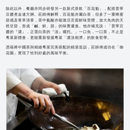
除此以外，餐廳亦同步研發另一款新式茶飲「百花魁」，配搭普寧
豆醬煮金邊方脷。莊師傅解釋，百花魁亦屬白茶，但多了一重蜂蜜
甜感及青草清香，茶中氨酸亦能激活舌面鮮味受體，放大魚肉的天
然甘甜，形成「鹹、鮮、甜」的味覺遞進。他亦補充說：「普寧豆
醬的『濃』，正需白茶的『淡』襯托。」一口魚，一口茶，不止是
粵菜新體會，更能重新發揚粵菜「濃淡相濟」的飲食哲學。
憑藉將中國茶與精緻粵菜完美搭配的精湛造詣，莊師傅成功在「御
花園」實現了恰到好處的風味平衡。