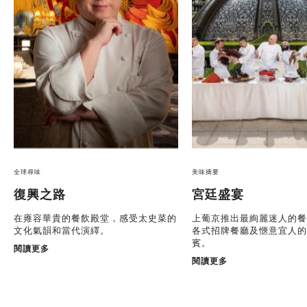
全球尋味
美味摘要
復興之路
宮廷盛宴
在雍容華貴的餐飲殿堂，感受太史菜的
上葡京推出最絢麗迷人的餐
文化氣韻和當代演繹。
各式招牌餐廳及愜意宜人的
賓。
閱讀更多
閱讀更多