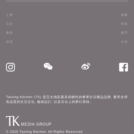
條款
上海
成都
訂閱
北京
香港
廣州
澳門
聯絡我們
深圳
台北
Tasting Kitchen (TK) 是亞太地區最具前瞻性的奢華生活雜誌品牌, 薈萃全球
高品質的生活文化, 藝術設計, 以及舌尖上的夢幻美味。
MEDIA GROUP
©
2026
Tasting Kitchen. All Rights Reserved