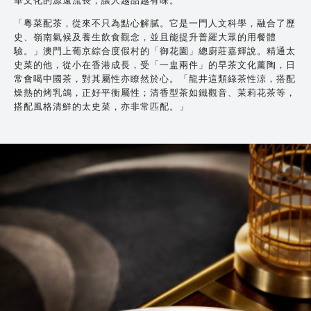
華文化的源遠流長，讓人越品越有味。
「粵菜配茶，從來不只為點心解膩。它是一門人文科學，融合了歷
史、嶺南氣候及養生飲食觀念，並且能提升普羅大眾的用餐體
驗。」澳門上葡京綜合度假村的「御花園」總廚莊嘉輝說。精通太
史菜的他，從小在香港成長，受「一盅兩件」的早茶文化薰陶，日
常會喝中國茶，對其屬性亦瞭然於心。「龍井這類綠茶性涼，搭配
燥熱的烤乳鴿，正好平衡屬性；清香型茶如鐵觀音、茉莉花茶等，
搭配風格清鮮的太史菜，亦非常匹配。」