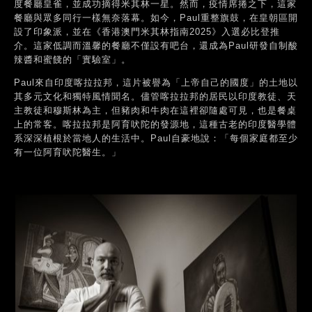
度餐廳皇雀，並成功摘得米其林一星。然而，疫情席捲之下，這家
餐廳與眾多同行一樣無奈落幕。如今，Paul重整旗鼓，在皇朝區開
設了印象派，並在《香港澳門米其林指南2025》入選必比登推
介。這家低調而溫馨的餐廳不僅設有吧台，還成為Paul研發自制酸
辣醬和蜜餞的「實驗室」。
Paul來自印度喀拉拉邦，這片被譽為「上帝自己的國度」的土地以
其多元文化和獨特風情聞名。儘管喀拉拉邦的居民以印度教徒、天
主教徒和穆斯林為主，但豬肉和牛肉在這裡卻隨處可見，也是餐桌
上的常客。喀拉拉邦是阿育吠陀的發源地，這種古老的印度醫學體
系深深植根於當地人的生活中。Paul自豪地說：「每個家庭都至少
有一位阿育吠陀醫生。」