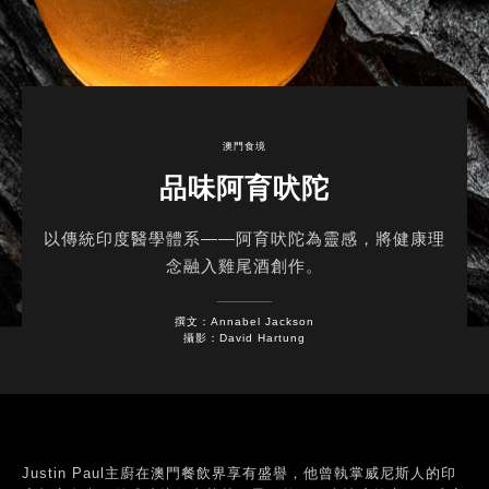
澳門食境
品味阿育吠陀
以傳統印度醫學體系——阿育吠陀為靈感，將健康理
念融入雞尾酒創作。
撰文：Annabel Jackson
攝影：David Hartung
Justin Paul主廚在澳門餐飲界享有盛譽，他曾執掌威尼斯人的印