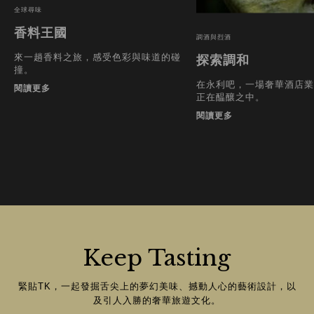
全球尋味
香料王國
調酒與烈酒
來一趟香料之旅，感受色彩與味道的碰
探索調和
撞。
在永利吧，一場奢華酒店業
閱讀更多
正在醖釀之中。
閱讀更多
Keep Tasting
緊貼TK，一起發掘舌尖上的夢幻美味、撼動人心的藝術設計，以
及引人入勝的奢華旅遊文化。