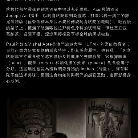
喀拉拉邦的靈魂在雞尾酒單中得以充分體現。Paul與調酒師
Joseph Anil攜手，以阿育吠陀原則為靈感，打造出獨一無二的雞
尾酒體驗（儘管酒精本身並不屬於傳統阿育吠陀的範疇）。吧台後
的架子上，擺滿了裝滿喀拉拉邦特色原料的玻璃罐：伊杜基豆蔻、
慕納茶、岩蘭草根、煙燻黑檸檬及享譽全球的黑胡椒粒。
Paul的好友Vishal Apte是澳門旅遊大學（UTM）的烹飪教育者，
目前正致力研究食物的感官特性，即其感官屬性。他解釋：「阿育
吠陀非常注重食物的感官體驗及對健康的整體影響。它根據味道
（rasa）、能量（virya）和消化後的效果（yipaka）對食物進行
分類。這些屬性被認為能夠調節身體的doshas（能量）。阿育吠
陀不僅追求美味，更關注食物如何與我們的感官互動，進而影響身
心狀態。」