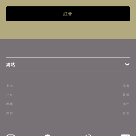
註冊
網站
條款
上海
成都
訂閱
北京
香港
廣州
澳門
聯絡我們
深圳
台北