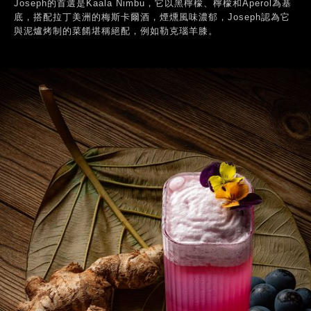
Joseph的首選是Kaala Nimbu，它以黑檸檬、檸檬和Aperol為基
底，搭配拉丁美洲的梅斯卡爾酒，煙燻風味濃郁，Joseph認為它
與泥爐烤制的菜餚堪稱絕配，例如勒克瑙羊膝。