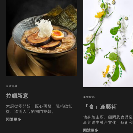
全球尋味
拉麵新意
美學世界
大廚從零開始，匠心研發一碗精緻繁
「食」逢藝術
複、溫潤人心的獨門拉麵。
他身兼主廚、顧問及食品造
閱讀更多
新菜餚中融合文化、藝術和
閱讀更多