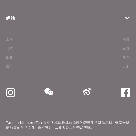
網站
條款
上海
成都
訂閱
北京
香港
廣州
澳門
聯絡我們
深圳
台北
Tasting Kitchen (TK) 是亞太地區最具前瞻性的奢華生活雜誌品牌, 薈萃全球
高品質的生活文化, 藝術設計, 以及舌尖上的夢幻美味。