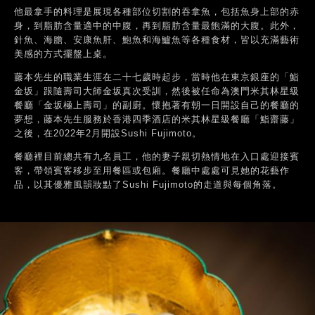
他最拿手的料理是展現各種部位切割的吞拿魚，包括魚身上部的赤
身，到脂肪含量適中的中腹，再到脂肪含量最飽滿的大腹。此外，
針魚、海膽、安康魚肝、鮑魚和海鱸魚等各種食材，皆以充滿藝術
美感的方式擺盤上桌。
藤本先生的職業生涯在二十七歲時起步，當時他在東京銀座的「鮨
金坂」跟隨壽司大師金坂真次受訓，然後被任命為澳門米其林星級
餐廳「金坂極上壽司」的副廚。懷抱著有朝一日開設自己的餐廳的
夢想，藤本先生服務於香港四季酒店的米其林星級餐廳「鮨齋藤」
之後，在2022年2月開設Sushi Fujimoto。
餐廳裡目前總共有九名員工，他的妻子親切熱情地在入口處迎接賓
客，帶領賓客移步至用餐區或包廂。餐廳中處處可見她的花藝作
品，以其優雅風韻妝點了Sushi Fujimoto的走道與每個角落。