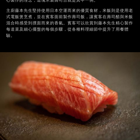
心製作的理念，這塊木製壽司台就是其中一例。
主廚藤本先生堅持使用日本空運而來的優質食材，米飯則是使用老
式電飯煲烹煮，並在賓客面前製作壽司飯，讓賓客在壽司醋與米飯
混合時感受到撲面而來的香氣。賓客可以欣賞到藤本先生精心製作
每道菜及細心擺盤的每個步驟，從各種料理細節中提升了用餐體
驗。