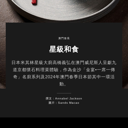
澳門食境
星級和食
日本米其林星級大廚高橋義弘在澳門威尼斯人呈獻九
道京都懷石料理菜體驗，作為金沙「金宴•一席一傳
奇」名廚系列及2024年澳門春季日本節其中一環活
動。
撰文：Annabel Jackson
圖片：Sands Macao