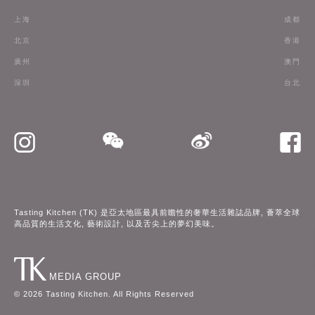
條款
上海
成都
訂閱
北京
香港
廣州
澳門
聯絡我們
深圳
台北
Tasting Kitchen (TK) 是亞太地區最具前瞻性的奢華生活雜誌品牌, 薈萃全球
高品質的生活文化, 藝術設計, 以及舌尖上的夢幻美味。
MEDIA GROUP
©
2026
Tasting Kitchen. All Rights Reserved