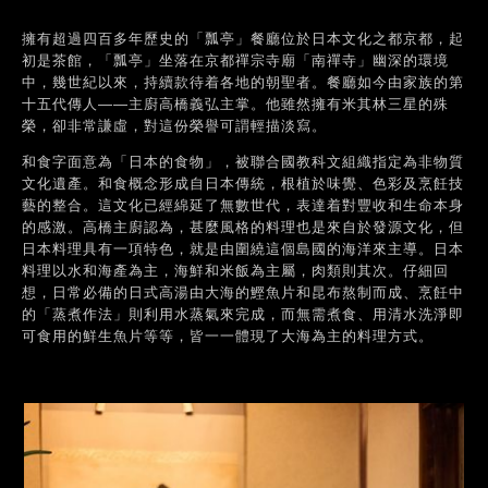
擁有超過四百多年歷史的「瓢亭」餐廳位於日本文化之都京都，起
初是茶館，「瓢亭」坐落在京都禪宗寺廟「南禪寺」幽深的環境
中，幾世紀以來，持續款待着各地的朝聖者。餐廳如今由家族的第
十五代傳人——主廚高橋義弘主掌。他雖然擁有米其林三星的殊
榮，卻非常謙虛，對這份榮譽可謂輕描淡寫。
和食字面意為「日本的食物」，被聯合國教科文組織指定為非物質
文化遺產。和食概念形成自日本傳統，根植於味覺、色彩及烹飪技
藝的整合。這文化已經綿延了無數世代，表達着對豐收和生命本身
的感激。高橋主廚認為，甚麼風格的料理也是來自於發源文化，但
日本料理具有一項特色，就是由圍繞這個島國的海洋來主導。日本
料理以水和海產為主，海鮮和米飯為主屬，肉類則其次。仔細回
想，日常必備的日式高湯由大海的鰹魚片和昆布熬制而成、烹飪中
的「蒸煮作法」則利用水蒸氣來完成，而無需煮食、用清水洗淨即
可食用的鮮生魚片等等，皆一一體現了大海為主的料理方式。