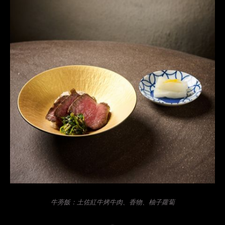
牛蒡飯：土佐紅牛烤牛肉、香物、柚子蘿蔔