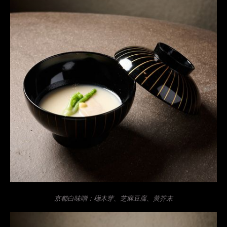
京都白味噌：檧木芽、芝麻豆腐、黃芥末