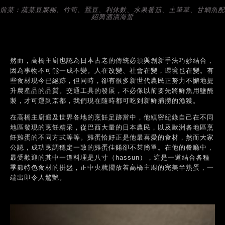
前菜：蔬菜豆腐糊、竹筍、蠶豆、利休麩、水果番茄、土筆草、甘鯛魚配
紹興酒漬海蜇
然而，高橋主廚也認為日本古老的傳統必須與創新手法巧妙結合，
因為事物不可能一成不變。人在改變、社會在變，環境也在變。有
些食材現今已絕跡，但同時，卻有很多新世代農民正努力不懈地提
升農產品的品質。交通工具的發展，不必像以前要先將鮮魚用鹽醃
製，才可運到京都，我們現在隨時都可吃到新鮮捕撈的漁獲。
在高橋主廚遍及世界各地的烹飪足跡當中，他縝密紀錄自己在不同
地區發現的烹飪精采，從巴西大量的日本農民，以及歐洲各地區烹
飪雞蛋的不同方式等等。雞蛋恰好正是他最喜愛的食材，然而大家
公認，成功烹調穩定一致的雞蛋佳餚卻不甚簡單。在他的餐廳中，
最受歡迎的其中一道料理是八寸（hassun），這是一道結合各種
季節特色食材的拼盤，正中央就擺放着高橋主廚的完美半熟蛋，一
端出即令人驚艷。