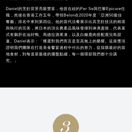
Daniel的烹飪背景亮眼豐富，他曾在紐約Per Se與巴黎Epicure任
職，然後在香港工作五年，帶領Belon在2020年度「亞洲50最佳
餐廳」排名中來到第四位。他的當代法餐展示出其烹飪技法的精湛
與執行的完美，將日本的頂尖農產品風味發揮到淋漓盡致，代表菜
式有鵝肝佐油封鴨、馬德拉酒果凍，以及白糠鹿肉搭配鹿兒島甜
薯。Daniel表示：「獲選對我們而言是至高無上的榮耀。這座獎項
證明我們團隊在打造美食饗宴過程中付出的努力，從採購最好的當
地食材，到每道菜最後的擺盤點綴，每一個環節我們都十分講
究。」