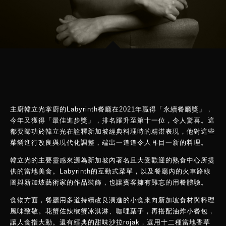
主廚韓立光掌廚的Labyrinth餐廳在2021年贏得「永續餐廳獎」，
今年又獲得「最佳進步獎」，排名躍升至第十一位，令人驚喜。這
都要歸功於韓立光在詮釋新加坡經典料理時的精湛表現，他對這些
菜餚進行改良與現代化調整，端出一道道令人耳目一新的料理。
韓立光的主要靈感來源為新加坡內著名且大受歡迎的熟食中心所提
供的當地美食。Labyrinth的互動式菜單，以及餐廳內的火車路線
圖與新加坡藝術家的作品裝飾，也讓賓客擁有難忘的用餐體驗。
食物方面，餐廳用多道持續改良演進的小食來向新加坡食材與料理
風味致敬。花蟹佐辣椒蟹冰淇淋、咖哩葉子，再搭配油炸小餐包，
讓人食指大動。還有經典的甜味沙拉rojak，選用十二種當地香草