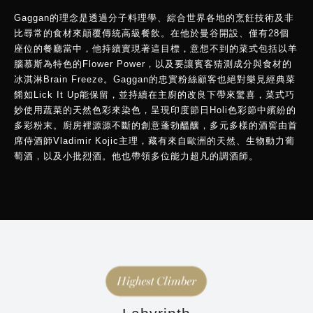
Gaggan的理念是透過分子料理學、綜合世界各地的烹飪技術及非
比尋常的食材來顛覆傳統高級餐飲。在他於曼谷開設、僅有28個
座位的餐廳當中，他持續實現著這目標，意想不到的菜式包括以羊
腦慕斯為特色的Flower Power，以及要讓賓客猜測成分與食材的
冰淇淋Brain Freeze。Gaggan的忠實粉絲顧客也絕對樂見經典菜
餚如Lick It Up能保留，並持續在主廚的改良下帶來驚喜，菜式巧
妙使用蔬菜的天然色彩來染色，呈現印度節日Holi色彩節中繽紛的
多彩粉末。廚房裡源源不斷的創意蓬勃醞釀，多元多樣的酒窖由首
席侍酒師Vladimir Kojic主理，藏有來自歐洲的天然、生物動力葡
萄酒，以及小批烈酒。他也帶領多位能力超凡的調酒師。