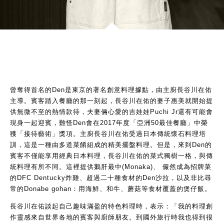
曾奪得首名的Den是東京的著名創意料理據點，由主廚長谷川在佑
主導。賓客踏入餐廳的那一刻起，長谷川在佑的妻子惠美就開始提
供無微不至的熱情款待，夫妻倆心愛的吉娃娃Puchi Jr還有可能會
現身一起迎賓，難怪Den會在2017年度「亞洲50最佳餐廳」中榮
獲「接待藝術」獎項。主廚長谷川在佑受過日本傳統懷石料理培
訓，這是一種由多道菜餚組成的精美擺盤料理。但是，來到Den的
賓客不僅能享用經典日本料理，長谷川在佑的菜式獨樹一格，與傳
統料理有所不同。這裡提供鵝肝最中(Monaka)、 儼然成為招牌菜
的DFC Dentucky炸雞、超過二十種食材的Den沙拉，以及非比尋
常的Donabe gohan：用海鮮、和牛、蘑菇等食材覆蓋的煲仔飯。
長谷川在佑談起自己趣味滿盈的特色料理時，表示：「我的料理創
作靈感來自世界各地的賓客與廚師朋友。到國外旅行時我也得到很