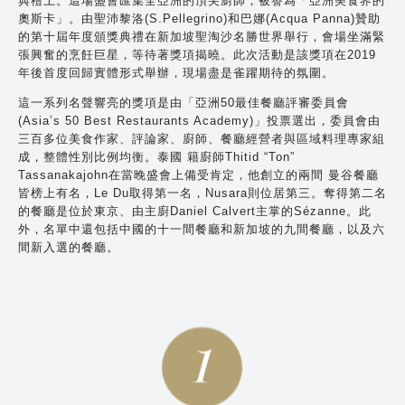
典禮上。這場盛會匯集全亞洲的頂尖廚師，被譽為「亞洲美食界的
奧斯卡」。由聖沛黎洛(S.Pellegrino)和巴娜(Acqua Panna)贊助
的第十屆年度頒獎典禮在新加坡聖淘沙名勝世界舉行，會場坐滿緊
張興奮的烹飪巨星，等待著獎項揭曉。此次活動是該獎項在2019
年後首度回歸實體形式舉辦，現場盡是雀躍期待的氛圍。
這一系列名聲響亮的獎項是由「亞洲50最佳餐廳評審委員會
(Asia’s 50 Best Restaurants Academy)」投票選出，委員會由
三百多位美食作家、評論家、廚師、餐廳經營者與區域料理專家組
成，整體性別比例均衡。泰國 籍廚師Thitid “Ton”
Tassanakajohn在當晚盛會上備受肯定，他創立的兩間 曼谷餐廳
皆榜上有名，Le Du取得第一名，Nusara則位居第三。奪得第二名
的餐廳是位於東京、由主廚Daniel Calvert主掌的Sézanne。此
外，名單中還包括中國的十一間餐廳和新加坡的九間餐廳，以及六
間新入選的餐廳。