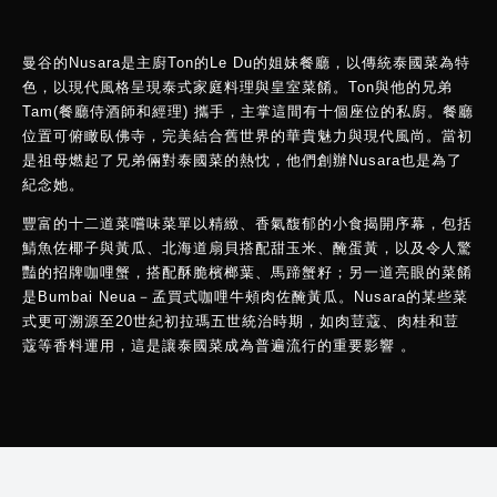
曼谷的Nusara是主廚Ton的Le Du的姐妹餐廳，以傳統泰國菜為特
色，以現代風格呈現泰式家庭料理與皇室菜餚。Ton與他的兄弟
Tam(餐廳侍酒師和經理) 攜手，主掌這間有十個座位的私廚。餐廳
位置可俯瞰臥佛寺，完美結合舊世界的華貴魅力與現代風尚。當初
是祖母燃起了兄弟倆對泰國菜的熱忱，他們創辦Nusara也是為了
紀念她。
豐富的十二道菜嚐味菜單以精緻、香氣馥郁的小食揭開序幕，包括
鯖魚佐椰子與黃瓜、北海道扇貝搭配甜玉米、醃蛋黃，以及令人驚
豔的招牌咖哩蟹，搭配酥脆檳榔葉、馬蹄蟹籽；另一道亮眼的菜餚
是Bumbai Neua－孟買式咖哩牛頰肉佐醃黃瓜。Nusara的某些菜
式更可溯源至20世紀初拉瑪五世統治時期，如肉荳蔻、肉桂和荳
蔻等香料運用，這是讓泰國菜成為普遍流行的重要影響 。