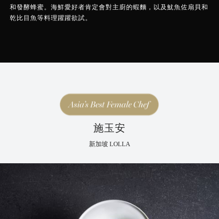
和發酵蜂蜜。海鮮愛好者肯定會對主廚的蝦麵，以及魷魚佐扇貝和
乾比目魚等料理躍躍欲試。
施玉安
新加坡 LOLLA