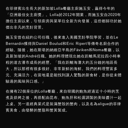
在菲律賓出生長大的新加坡Lolla餐廳主廚施玉安，贏得今年的
「亞洲最佳女主廚獎」。Lolla於2012年開業，而施玉安自2020年
擔任主廚以來，引領廚房與菜單往全新方向發展，這些都歸功於她
傑出非凡的烹飪背景。
施玉安曾在紐約公司任職，後來進入美國烹飪學院學習，並在Le
Bernardin獲得與Daniel Boulud和Eric Ripert等傳奇名廚合作的
經驗。隨後，她在斯堪的納維亞半島的Fäviken和Noma餐廳，以
及新加坡的André任職。她的料理體現出她在距離馬尼拉四小時車
程的達古潘市成長的經歷。「我在距離海灘大約五分鐘的地區長
大，所以那裡有很多很好、非常新鮮的海鮮。我們的料理豐富多
元、充滿活力，在當地還是能找到讓人驚豔的新食材，是你從未體
驗過的風味與口感。」
在擁有22個座位的Lolla餐廳，來自韓國的鮑魚經過近十小時的烹
煮及烘烤之後，再搭配由昆布、鮑魚肝和松露調製的美味醬汁一起
上桌。另一道經典菜式是裝滿蟹殼的蟹肉，以及名為aligue的菲律
賓美食，由發酵的蟹脂和蟹黃製成。