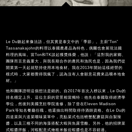
Le Du聽起來像法語，但其實是泰文中的「季節」。主廚“Ton”
Tassanakajohn的料理以泰國農產品為特色，偶爾也會展現法國
料理的風味。當Ton和TK談起獲獎殊榮，他說：「這對我的家鄉、
團隊而言意義重大，與我長期合作的農民和漁民也是，因為我們從
開業第一天起就堅持使用本地食材。我在2013年開始這樣經營的
模式時，大家都覺得我瘋了，認為沒有人會願意花費來品嚐本地食
材。」
他和團隊證明這個想法是錯的。自2017年首次入榜以來，Le Du的
排名穩定上升。這位主廚的背景相當獨特：他先在泰國取得經濟學
學位，然後到美國烹飪學院進修，除了曾在Eleven Madison
Park等知名餐廳任職，他還抽出時間取得侍酒師資格。在Le Du的
四道菜與六道菜嚐味菜單中，亮點菜式包括螃蟹配蘑菇與自製辣
醬，以及三種不同的海藻搭配大蝦與魚露雪酪。另外，他的招牌菜
式蝦醬拌飯，河蝦配意式燴糙米飯佐蝦醬也是不容錯過。