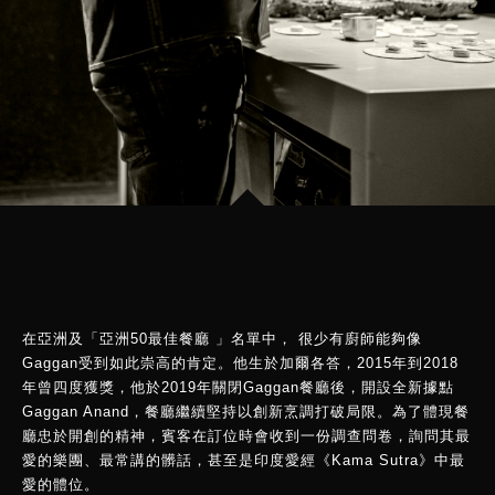
在亞洲及「亞洲50最佳餐廳 」名單中， 很少有廚師能夠像
Gaggan受到如此崇高的肯定。他生於加爾各答，2015年到2018
年曾四度獲獎，他於2019年關閉Gaggan餐廳後，開設全新據點
Gaggan Anand，餐廳繼續堅持以創新烹調打破局限。為了體現餐
廳忠於開創的精神，賓客在訂位時會收到一份調查問卷，詢問其最
愛的樂團、最常講的髒話，甚至是印度愛經《Kama Sutra》中最
愛的體位。