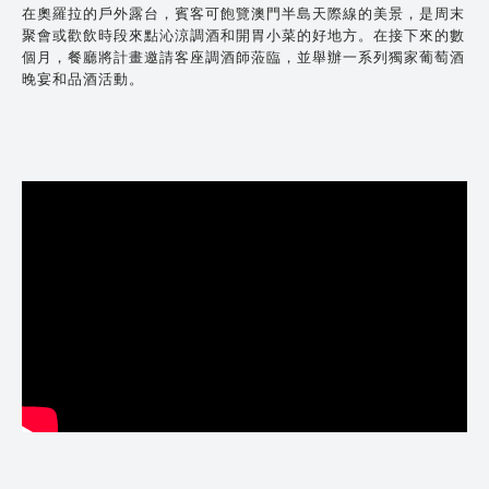
在奧羅拉的戶外露台，賓客可飽覽澳門半島天際線的美景，是周末
聚會或歡飲時段來點沁涼調酒和開胃小菜的好地方。在接下來的數
個月，餐廳將計畫邀請客座調酒師蒞臨，並舉辦一系列獨家葡萄酒
晚宴和品酒活動。