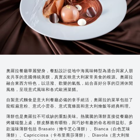
奧羅拉餐廳華麗變身，餐點設計從地中海風味轉型為適合與家人朋
友共享的意國傳統美饌，真實反映意大利家常美食的根源。奧羅拉
融合東西方特色，以活潑、歡樂的氣氛，結合喜好分享的亞洲休閒
風格，呈現意式風味和各式歐洲菜餚。
自製意式麵食是意大利餐廳必備的拿手絕活，奧羅拉的菜單包括了
龍蝦扁意粉、意式小雲吞、意式寬條面和意大利燴飯等經典料理。
薄餅也是奧羅拉不可或缺的重點美味。熱騰騰的薄餅直接從餐廳的
烤爐端盤上桌，餅皮酥脆有嚼勁，與巧妙有趣的命名相得益彰。多
款滋味薄餅包括 Brasato（燴牛芝心薄餅）、Bianca（白色芝味
薄餅）、Capricciosa（卡布里喬莎薄餅）、Diavola（意大利辣