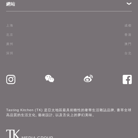
網站
條款
上海
成都
訂閱
北京
香港
廣州
澳門
聯絡我們
深圳
台北
Tasting Kitchen (TK) 是亞太地區最具前瞻性的奢華生活雜誌品牌, 薈萃全球
高品質的生活文化, 藝術設計, 以及舌尖上的夢幻美味。