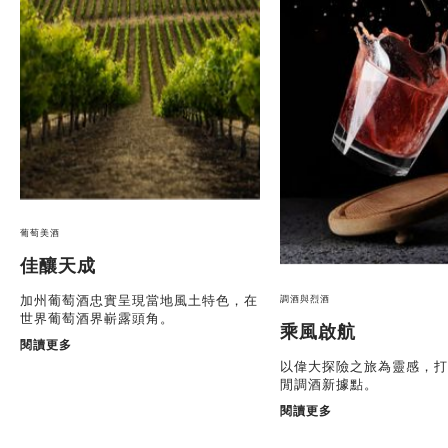
葡萄美酒
佳釀天成
加州葡萄酒忠實呈現當地風土特色，在
調酒與烈酒
世界葡萄酒界嶄露頭角。
乘風啟航
閱讀更多
以偉大探險之旅為靈感，打
閒調酒新據點。
閱讀更多