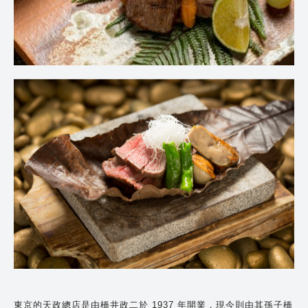
東京的天政總店是由橋井政二於 1937 年開業，現今則由其孫子橋