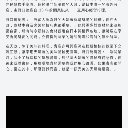
井良彰接手掌管。位於澳門新濠鋒的天政，是日本唯一的海外分
店，由野口總廚自 15 年前開業以來，一直用心經營打理。
野口總廚說：「許多人認為好的天婦羅就是酥脆的麵糊，但在天
政，食材本身及烹製的技巧也很重要。」他與團隊對食材的來源相
當自豪，所有時令新鮮的食材皆選自日本與世界各地，讓饕客在享
受香脆酥皮的同時，亦嘗得到蔬菜的清甜飽滿和海鮮的無比鮮味。
在天政，除了美味的料理，賓客亦可與廚師在輕鬆愉快的氛圍下交
流互動，讓享用天婦羅的美味體驗更圓滿。野口總廚說：「剛開業
時，我不了解這樣的氣氛營造，對品味天婦羅的體驗有何意義，但
後來我體會到，用餐環境真的需要靠我們用心維護。如果賓客很開
心，樂在其中，那麼對我而言，就是一頓完美的天婦羅饗宴。」