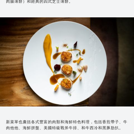
肉腸薄餅）和經典的四式芝士薄餅。
新菜單也囊括各式豐富的肉類和海鮮特色料理，包括香煎帶子、牛
肉他他、海鮮拼盤、美國特級戰斧牛排、和牛西冷和黑豚肋扒。