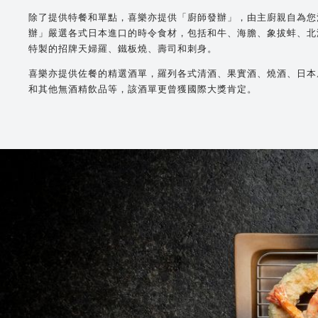
除了提供特餐和單點，喜樂亦提供「廚師發辦」，由主廚親自為您
辦」嚴選各式日本進口的時令食材，包括和牛、海膽、象拔蚌、北
特製的招牌天婦羅、鐵板燒、壽司和刺身。
喜樂亦提供佐餐的精選酒單，羅列各式清酒、果實酒、燒酒、日本
和其他無酒精飲品等，該酒單更曾獲國際大獎肯定。