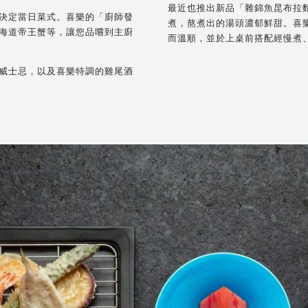
最近也推出新品「雜錦魚昆布拉
決定當日菜式。喜樂的「廚師發
煮，熬煮出的湯頭濃郁鮮甜。喜
海道帝王蟹等，讓您品嚐到主廚
而溫順，並於上桌前搭配經慢煮
威士忌，以及喜樂特調的雞尾酒