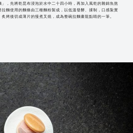
麵」，先將乾昆布浸泡於水中二十四小時，再加入風乾的雜錦魚熬
樂拉麵使用的麵條由三種麵粉製成，以低溫發酵、揉制，口感紮實
、炙烤後切成薄片的慢煮叉燒，成為整碗拉麵畫龍點睛的一筆。