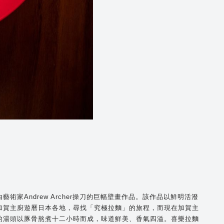
術家Andrew Archer操刀的巨幅壁畫作品。該作品以鮮明活潑
加賀主廚遊曆日本各地，尋找「究極拉麵」的旅程，而現在加賀主
的湯頭以豚骨熬煮十二小時而成，味道鮮美、香氣四溢。喜樂拉麵