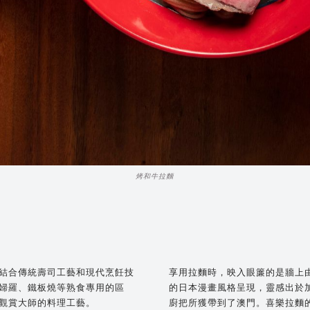
烤和牛拉麵
結合傳統壽司工藝和現代烹飪技
享用拉麵時，映入眼簾的是牆上由藝
婦羅、鐵板燒等熟食專用的區
的日本漫畫風格呈現，靈感出於
觀賞大師的料理工藝。
廚把所獲帶到了澳門。喜樂拉麵