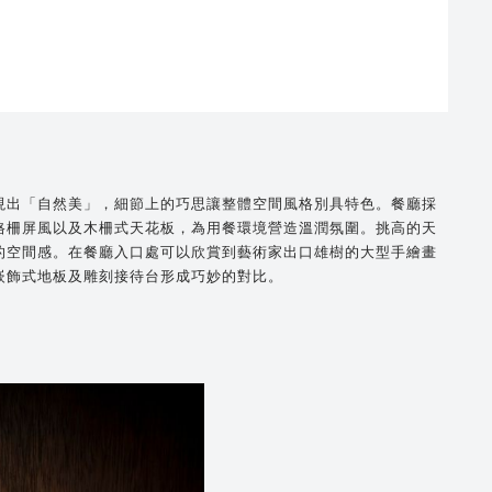
現出「自然美」，細節上的巧思讓整體空間風格別具特色。餐廳採
格柵屏風以及木柵式天花板，為用餐環境營造溫潤氛圍。挑高的天
的空間感。在餐廳入口處可以欣賞到藝術家出口雄樹的大型手繪畫
嵌飾式地板及雕刻接待台形成巧妙的對比。