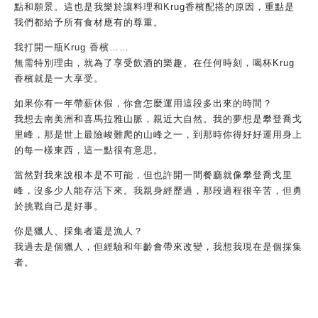
點和願景。這也是我樂於讓料理和Krug香檳配搭的原因，重點是
我們都給予所有食材應有的尊重。
我打開一瓶Krug 香檳……
無需特別理由，就為了享受飲酒的樂趣。在任何時刻，喝杯Krug
香檳就是一大享受。
如果你有一年帶薪休假，你會怎麼運用這段多出來的時間？
我想去南美洲和喜馬拉雅山脈，親近大自然。我的夢想是攀登喬戈
里峰，那是世上最險峻難爬的山峰之一，到那時你得好好運用身上
的每一樣東西，這一點很有意思。
當然對我來說根本是不可能，但也許開一間餐廳就像攀登喬戈里
峰，沒多少人能存活下來。我親身經歷過，那段過程很辛苦，但勇
於挑戰自己是好事。
你是獵人、採集者還是漁人？
我過去是個獵人，但經驗和年齡會帶來改變，我想我現在是個採集
者。