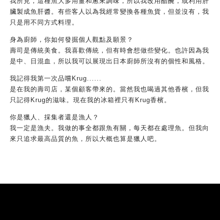
你喜歡釣魚嗎？
我以前每年冬天都去九州釣魚，那裡要抓魚真的很容易，把釣魚線
放進水里，不出五分鐘。噢！毫無挑戰可言。
有哪個新品種的魚是你想介紹或再次推薦給客人的嗎？
重點不在於發現新品種的魚，而在於找到新的烹調或呈現方式。依
我所見，這種魚大多用薑和蔥來調味，所以我改用醋醃，或利用肝