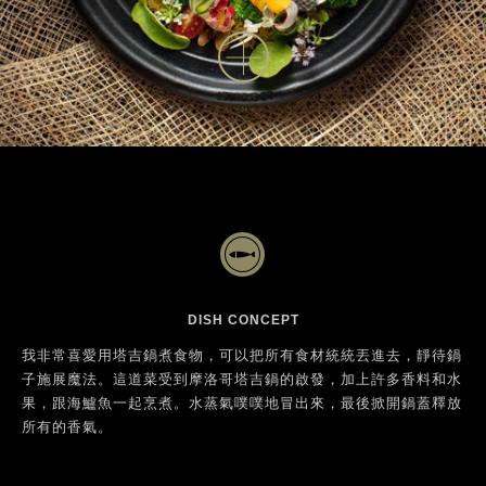
DISH CONCEPT
我非常喜愛用塔吉鍋煮食物，可以把所有食材統統丟進去，靜待鍋
子施展魔法。這道菜受到摩洛哥塔吉鍋的啟發，加上許多香料和水
果，跟海鱸魚一起烹煮。水蒸氣噗噗地冒出來，最後掀開鍋蓋釋放
所有的香氣。