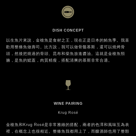
臟製成魚肝醬。有些客人以為我經常變換各種魚貨，但並沒有，我
只是用不同方式料理。
身為廚師，你如何發掘個人觀點及願景？
壽司是傳統美食。我喜歡傳統，但有時會想做些變化。也許因為我
是中、日混血，所以我可以展現出日本廚師所沒有的個性和風格。
我記得我第一次品嚐Krug......
是在我的壽司店，某個顧客帶來的。當然我也喝過其他香檳，但我
只記得Krug的滋味。現在我的冰箱裡只有Krug香檳。
你是獵人、採集者還是漁人？
我一定是漁夫。我做的事全都跟魚有關，每天都在處理魚。但我向
來只追求最高品質的魚，所以大概也算是獵人吧。