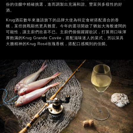
份的佳釀中精確挑選，進而調製出充滿和諧、豐富與多樣性的好
酒。
Krug酒莊數年來邀請旗下的品牌大使為特定食材搭配適合的香
檳，某些挑戰顯然更具難度。今年的選項開啟了猶如大海般遼闊的
可能性，讓主廚們欣喜不已。主廚們個個躍躍欲試，打算用口味渾
厚飽滿的Krug Grande Cuvée，搭配滋味迷人的菜式，另以深具
大膽精神的Krug Rosé玫瑰香檳，搭配口感獨到的佳餚。