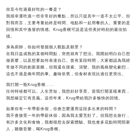
你至今吃過最好吃的一餐是？
我很幸運吃過一些非常好的餐點，所以只提其中一道不太公平。但
對我而言，主要考量始終是時間、地點和一起用餐的人。重要的是
回憶和其中激發的情感。Krug香檳可說是這些美好時刻的最佳拍
擋。
身為廚師，你如何發掘個人觀點及願景？
在我日益成熟的某個時間點，突然就有了想法。我開始明白自己想
做甚麼，以及想要如何表達自己。曾有某段時間，大家都認為我經
常做不同的創新菜餚，但我還在摸索、演變。我的風格變化劇烈，
這也不過是兩年間的事。趣味依舊，但食材表現比過往更突出。
我打開一瓶Krug香檳......
任何時候都可以。人生苦短，我想好好享受。當我打開某樣東西，
我想確定它有意義。這些年來，Krug帶給我許多愉快的回憶。
如果你有一年帶薪休假，你會怎麼運用這段多出來的時間？
我不會接受一年的帶薪休假，因為我太愛烹飪了。但我想去旅行，
有許多文化和食物，我都很想去探索體驗。我也會多花點時間陪家
人，聽聽音樂，喝Krug香檳。