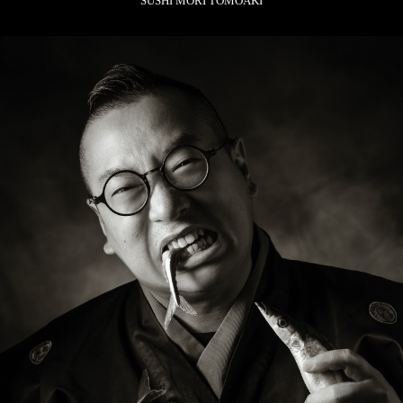
由於香檳本身的風味和礦物質，Krug Grande Cuvée可烘托出魚
的鮮味，其柑橘般的清爽和質地與比目魚的肥美恰恰形成平衡。
MUSIC PAIRING
“Nuvole Bianche” by Ludovico Einaudi
Ludovico Einaudi是意大利當代首屈一指的鋼琴家。這類音樂配
上一杯Krug香檳，讓我感到放鬆。現在的人總是匆匆忙忙，應該
要花些時間尋找樂趣。
Mori Tomoaki
SUSHI MORI TOMOAKI