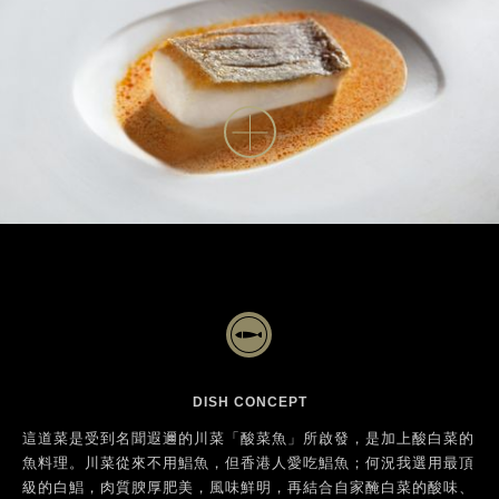
DISH CONCEPT
這道菜是受到名聞遐邇的川菜「酸菜魚」所啟發，是加上酸白菜的
魚料理。川菜從來不用鯧魚，但香港人愛吃鯧魚；何況我選用最頂
級的白鯧，肉質腴厚肥美，風味鮮明，再結合自家醃白菜的酸味、