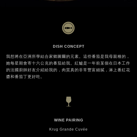
DISH CONCEPT
我想將在亞洲所學結合家鄉圖爾的元素。這些番茄是我母親種的，
她每星期會寄十六公克的番茄給我。紅鱸是一年前某個在日本工作
的法國廚師好友介紹給我的，肉質真的非常豐富細膩，淋上番紅花
醬和番茄丁更好吃。
WINE PAIRING
Krug Grande Cuvée