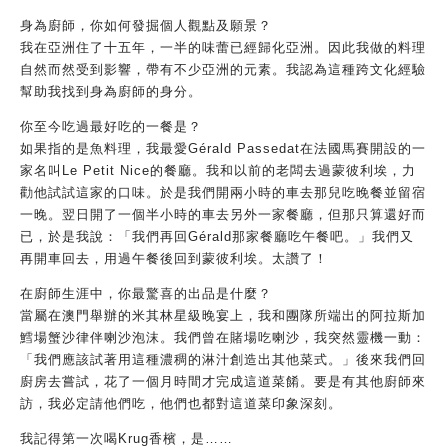
身為廚師，你如何發掘個人觀點及願景？
我在亞洲住了十五年，一半的味蕾已經歸化亞洲。因此我做的料理
自然而然受到影響，帶有不少亞洲的元素。我認為這種跨文化經驗
幫助我找到身為廚師的身分。
你至今吃過最好吃的一餐是？
如果指的是魚料理，我最愛Gérald Passedat在法國馬賽開設的一
家名叫Le Petit Nice的餐廳。我和以前的老闆去過蒙彼利埃，力
勸他試試這家的口味。於是我們開兩小時的車去那兒吃晚餐並留宿
一晚。翌日開了一個半小時​​的車去另外一家餐廳，但那只算還好而
已，於是我說：「我們再回Gérald那家餐廳吃午餐吧。」我們又
再開車回去，用過午餐後回到蒙彼利埃。太讚了！
在廚師生涯中，你最驚喜的出品是什麼？
當屬在澳門舉辦的米其林星級晚宴上，我和團隊所端出的阿拉斯加
鱈場蟹沙律伴喇沙泡沫。我們曾在賭場吃喇沙，我突然靈機一動：
「我們應該試著用這種濃稠的淋汁創造出其他菜式。」後來我們回
廚房去嘗試，花了一個月時間才完成這道菜餚。要是有其他廚師來
訪，我必定請他們吃，他們也都對這道菜印象深刻。
我記得第一次喝Krug香檳，是……