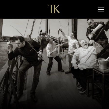
脆皮鯧魚配自製酸菜、魚骨高湯、四川胡椒及辣椒油，佐茴香和柑
摩洛哥塔吉鍋海鱸魚配紅棗、無花果、煙熏紅椒粉、小茴香、藏紅
紅鱸配番茄丁、土豆及魚子醬，淋上番紅花醬
烤比目魚配花椰菜泥，佐柑橘、鯷魚和酸豆醬
海藻奶油燉魴魚配檸檬泥、白蘆筍泥、魚子醬及澳洲青蘋果薄片
橘沙
花及薑黃
金槍魚頸腩壽司－壽司飯用以發酵酒糟製成的紅醋調味，伴金槍魚
骨髓慕斯