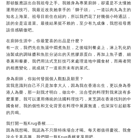
那頓飯應該出自我祖母之手。我雖身為專業廚師，卻還是不太懂她
運用的技巧。我最近改良她拿手的「獅子頭」，一道以肉丸為主的
知名上海菜。祖母目前住在紐約，所以我們花了好幾個小時通話，
談的全是這道菜。最後結果挺不賴的，至少有九成像，我想祖母應
該倍感驕傲吧。
在廚師生涯中，你最驚喜的出品是什麼？
有一次，我們先在魚湯中燜煮魚肚，之後端到餐桌上，淋上乳化奶
油製成的調味醬和魚肚分泌出的天然膠原蛋白，再加上魚子醬、細
香蔥和藜麥。我們用法式烹飪技巧來處理道地中國食材，而兩者間
的相應變化，就成就了一道前所未有的菜式。
身為廚師，你如何發掘個人觀點及願景？
當我意識到自己不只是加拿大人，因為我在香港出生，更以身為香
港人為榮，那一刻我才明白，做出中、法合璧的料理對我來說有多
麼重要。我可以運用傳統的法國料理技巧，來烹調在香港找到的中
國食材。我的個性和文化背景在料理中展露無遺，也深深引起顧客
的共鳴。
我打開一瓶Krug香檳……
因為我想喝。我認為不只限特殊場合才喝。每天都值得慶祝。我會
說今天真高興，我們開一瓶Krug香檳來享用吧。