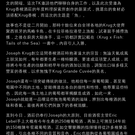
文的開端。這次TK邀請他們聊聊自身的工作，以及此次受邀為
Krug香檳酒莊的年度料理探索所創作的新菜式，挑選出的食材必
須搭配Krug香檳，而這次的主題是「魚」。
故事也不是從二月開始，那時十餘位來自全球各地的Krug大使齊
聚西班牙的馬略卡島，在卡拉菲格拉港登上漁船，試著親手捕撈漁
獲，之後在廚房大顯身手，這一切都詳實記載在《Krug x Fish:
Tails of the Sea》一書中，內容引人入勝。
Joseph Krug創立這間香檳酒莊時抱著遠大的宗旨：無論天氣或風
土狀況如何，每年都要生產一種特釀酒。要達成這項驚人成就，就
得將今年生產的佳釀和稍早年份的酒加以混合，調製出口味多樣又
豐富的香檳，以求無愧于Krug Grande Cuvée的美名。
Joseph還有一項突破傳統的做法。他相信每一座葡萄園，甚至葡
萄園中不同的土地，皆能傳達出各自的個性和性情。他尊重這些特
色，因此每一塊土地上的葡萄都單獨釀造成酒，如此一來，
Joseph就能逐一品嚐這些無泡葡萄酒的滋味，辨別出每種酒的風
味和香氣，最後再將它們與旗下的香檳混釀。
直到今日，酒莊仍奉行Joseph的大原則。目前酒窖主管Eric
Lebel手上大概有今年生產的250種葡萄酒，再加上可溯至14年前
的150種陳年窖藏葡萄酒。正如交響樂團的指揮懂得從許多種樂器
裡面，引出各種不同的音質和音色，Eric也能夠從各葡萄園或各年