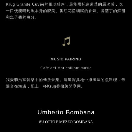
Krug Grande Cuvée的風味醇厚，最能烘托這道菜的層次感，吃
一口便能嚐到魚本身的腴美、番紅花醬細膩的香氣、番茄丁的鮮甜
和魚子醬的鹽分。
MUSIC PAIRING
Café del Mar chillout music
我愛聽浩室音樂中的弛放音樂。這道深具地中海風味的魚料理，最
適合在海邊，配上一杯Krug香檳悠閒享用。
Umberto Bombana
8½ OTTO E MEZZO BOMBANA