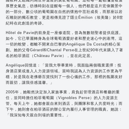
國教科文組織列為世界遺產的廣袤葡萄園。這裡每一處都瀰漫着濃
厚歷史氣息，彷彿時刻在提醒每一個人，他們都是這片宏偉圖景中
的一部分。數公頃的葡萄園在自然的懷抱中茁壯成長，而那座以岩
石雕刻的獨石教堂，更是相傳見證了隱士Émilion（埃美隆）於8世
紀時在此創造的奇跡。
Hôtel de Pavie的前身是一座修道院，曾為無數朝聖者提供庇護。
如今，它已華麗轉身為全球葡萄酒愛好者和歷史迷心中的港灣。這
一切的蛻變，都離不開來自巴黎的Angélique Da Costa的精心策
劃。她的父母Gérard和Chantal Perse在上世紀90年代末購入了著
名的柏菲酒莊（Château Pavie），並在此定居。
Angélique回憶道：「當我大學畢業時，我面臨兩個職業選擇：投
身酒店業或進入人力資源領域。當時我認為人力資源的工作更為平
穩，於是我在老佛爺百貨找到了一份心儀的工作。那裡的氛圍友好
而親切，讓我倍感溫馨。」
2005年，她毅然決定加入家族事業，肩負起管理酒店和餐廳的重
任，並同時擔任柏菲葡萄園（Vignobles Perse）的人力資源主
管。每天上午，她都會親自來到酒店，與團隊和客人共度時光；而
下午，她則會在柏菲酒莊的辦公室內履行人事管理的職責。她說：
「我深知每天親自到場的重要性。」