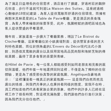
為了滿足日益增長的住宿需求，酒店進行了擴建。穿過村莊的鵝卵
石街道，步行不遠就可到達La Maison des Suites。這座經過精
心翻修的18世紀建築，為客人提供寬敞而舒適的住宿環境。而擁有
兩顆米其林星星的La Table de Pavie餐廳，更是酒店的美食瑰
寶，為客人帶來極致的味蕾享受。此外，氛圍輕鬆的酒吧區域也為
客人提供豐盛的早餐選擇。
幾年前，家族還進一步擴大了餐廳業務，增設了Le Bistrot du
Clocher餐廳。這家餐廳位於小鎮廣場對面，提供豐富多樣的意大
利特色菜餚。而位於拐角處的L’Envers du Décor現代法式小酒
館，則憑借其寬敞的露台以及採用當地高品質肉類和海鮮烹制的傳
統菜餚，贏得了眾多食客的喜愛與青睞。
在Hôtel de Pavie，每一位客人都能感受到如同老朋友相見般的親
切與溫暖。他們年復一年地選擇回到這裡，不僅是為了獨特的住宿
體驗，更是為了感受那份真摯的家庭氛圍。Angélique自豪地表
示：「這裡瀰漫着一種真正的家庭氛圍—— 這是我們自然而然流
露出的情感，與我們共事的人也秉持着同樣的態度。當我不在時，
員工們知道他們代表着家族企業的形象。他們中的許多人已經在這
裡工作了很長時間，對這裡充滿熱愛，我們讓他們自行進行決策，
因為我們充分信任他們。」