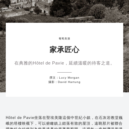
葡萄美酒
家承匠心
在典雅的Hôtel de Pavie，延續溫暖的待客之道。
撰文：Lucy Morgan
攝影：David Hartung
Hôtel de Pavie坐落在聖埃美隆這個中世紀小鎮，在石灰岩教堂巍
峨的塔樓映襯下，可以俯瞰鎮上錯落有致的屋頂，遠眺那片被聯合