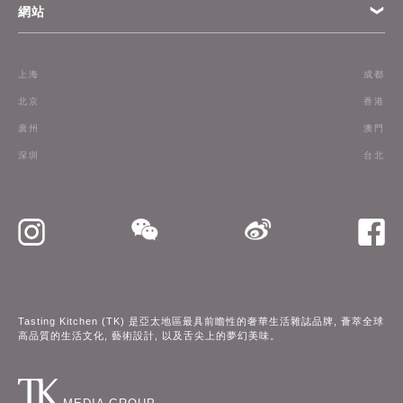
網站
條款
上海
成都
訂閱
北京
香港
廣州
澳門
聯絡我們
深圳
台北
Tasting Kitchen (TK) 是亞太地區最具前瞻性的奢華生活雜誌品牌, 薈萃全球
高品質的生活文化, 藝術設計, 以及舌尖上的夢幻美味。