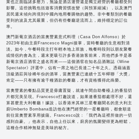
業也正面臨諸多壓力，無論是酒店運營還是獨立經營的餐廳都受到
影響。這些挑戰包括遊客消費習慣改變（與預算縮減），以及澳門
居民週末傾向跨境到中國內地用餐購物的趨勢。非中餐類別的餐廳
受到的波及尤其嚴重，但仍有些餐廳逆流而上，維持穩定的訂位
率。
澳門新葡京酒店的當奧豐素意式料理（Casa Don Alfonso）於
2023年初由主廚Francesco Magni接掌，當時餐廳的生意相對清
淡。如今，午餐時段主打年輕本地上班族，晚餐時段則以朋友聚餐
或情侶約會為主，週末更吸引許多香港旅客前來，而他們多半是慕
新葡京酒店酒窖之盛名而來——這個酒窖在知名品酒雜誌《Wine
Spectator》評選中，佔有一席之地已長達二十年之久。憑藉涵蓋
頂級酒莊與珍稀年份的酒單，當奧豐素已連續十五年蟬聯「大獎」
肯定——只有擁有逾千種酒款的餐廳，才有資格獲得此殊榮。
當奧豐素的餐點品質更是毋庸置疑，就連午間自助餐檯上的番茄切
片都完美呈現。Francesco打趣說道，如果連番茄都處理不好，還
算甚麼意大利餐廳！據說，以香港米其林三星餐廳聞名的意大利主
廚Umberto Bombana造訪他在澳門經營的一星餐廳時，都會順道
前往當奧豐素享用披薩。Francesco說：「我們為這裡所做的一切
感到自豪。」他表示，自他上任以來，廚房的氛圍變得更為輕鬆，
這種合作精神無疑是美味的秘方。