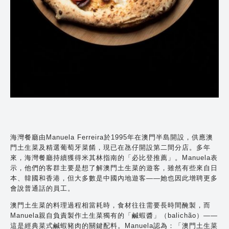
海灣餐廳由Manuela Ferreira於1995年在澳門半島開設，供應澳
門土生菜及精選葡萄牙菜餚，現已在氹仔開設第二間分店。多年
來，海灣餐廳持續獲得米其林指南的「必比登推薦」。Manuela表
示，他們的客群主要是想了解澳門土生菜的遊客，雖然有些來自日
本、韓國和香港，但大多數是中國內地遊客——她也因此增聘更多
會說普通話的員工。
澳門土生菜的料理過程相當耗時，食材往往需要長時間醃製，而
Manuela親自負責製作土生菜獨有的「鹹蝦醬」（balichão）——
這是經典菜式鹹蝦豬肉的關鍵配料。Manuela認為：「澳門土生菜