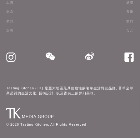
上海
成都
訂閱
北京
香港
廣州
澳門
聯絡我們
深圳
台北
Tasting Kitchen (TK) 是亞太地區最具前瞻性的奢華生活雜誌品牌, 薈萃全球
高品質的生活文化, 藝術設計, 以及舌尖上的夢幻美味。
MEDIA GROUP
©
2026
Tasting Kitchen. All Rights Reserved