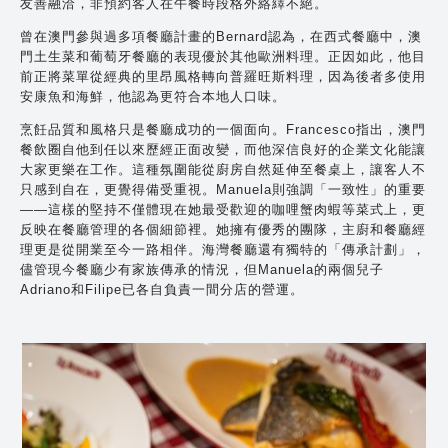
友善融洽，非預約客人在午餐時段格外絡繹不絕。
曾在澳門參與過多項餐廳計畫的Bernard認為，在西式餐廳中，澳
門土生菜和葡萄牙餐廳的表現優於其他歐洲料理。正因如此，他目
前正將菜單從經典的里昂風格轉向普羅旺斯料理，因為後者多使用
安康魚和海鮮，他認為更符合本地人口味。
烹飪品質和風格只是餐廳成功的一個面向。Francesco指出，澳門
餐飲圈自他到任以來歷經正面改變，而他深信良好的企業文化能讓
大家更樂在工作。這種氛圍能從廚房自然延伸至餐桌上，讓客人不
只感到自在，更覺得備受重視。Manuela則強調「一致性」的重要
——這樣的堅持不僅體現在她最受歡迎的咖哩蟹肉蝦等菜式上，更
反映在餐廳管理的各個細節裡。她擁有優秀的團隊，主廚和餐廳經
理更是從開業至今一路相伴。海灣餐廳還有獨特的「傳承計劃」，
儘管現今餐廳少有家族傳承的情況，但Manuela的兩個兒子
Adriano和Filipe已各自負責一間分店的營運。