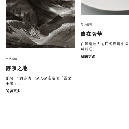
美味摘要
自在奢華
在溫馨迷人的用餐環境中呈
緻料理。
閱讀更多
全球尋味
靜寂之地
跟隨TK的步伐，深入探索這個「雲之
王國」。
閱讀更多