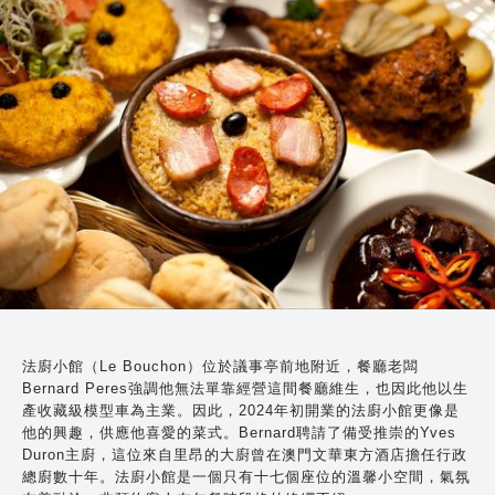
法廚小館（Le Bouchon）位於議事亭前地附近，餐廳老闆
Bernard Peres強調他無法單靠經營這間餐廳維生，也因此他以生
產收藏級模型車為主業。因此，2024年初開業的法廚小館更像是
他的興趣，供應他喜愛的菜式。Bernard聘請了備受推崇的Yves
Duron主廚，這位來自里昂的大廚曾在澳門文華東方酒店擔任行政
總廚數十年。法廚小館是一個只有十七個座位的溫馨小空間，氣氛