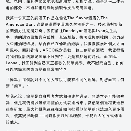
境、氛圍，而且你常常能認識新朋友，互相交流，都是這份工作有
趣的部分，不過我也對雞尾酒製作技法充滿興趣。
我第一份真正的調酒工作是在倫敦The Savoy酒店的The
American Bar，這是歐洲歷史最悠久的酒吧之一。後來我對於新
的調酒方法充滿好奇，因而前往Dandelyan酒吧與Lyan先生共
事，他的調酒風格具突破性，充滿創新。接著我搬到韓國，努力融
入亞洲酒吧環境。結合自己在倫敦的經驗，我慢慢摸索出個人方向
和風格。回到香港，ARGO絕對是數一數二創新的酒吧，我覺得當
時我們設計的雞尾酒單不只獨特，更是有點超前時代。而在Bar
Leone，我回歸到自己真正喜歡的簡單美學。我不斷問自己，如何
可以把簡單的東西變得非常獨特？
「簡單」這個詞對不同的人來說可能有不同的理解。對您而言，何
謂「簡單」？
對我來說，簡單是自身思考方式和傳達的過濾。想法本身可能很複
雜，但是我們能以淺顯易懂的方式表達出來，當然這個過程要進行
很多研究，最大的挑戰往往在於如何把看似簡單的想法加入更多層
次，使其變得獨特──同時卻要以容易理解、平易近人的方式傳達
給他人。