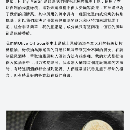
例如，Filthy Martini是經過我們獨特詮釋的髒馬丁尼，使用了本
店自制的煙薰橄欖。這款煙薰橄欖不但大受顧客歡迎，甚至還成為
了我們的招牌菜。其中所用的鹽水具有一種類似熏肉或燒烤的特別
氣味，所以我們就決定用帶有煙薰味的鹽水和伏特加來調制馬丁
尼，組合非常簡單，我的意思是，成分就只有這兩種，但它的風味
卻是絕妙香醇。
我們的Olive Oil Sour基本上是威士忌酸酒混合意大利的特級初榨
橄欖油。橄欖油為雞尾酒的口感和風味帶來完全不同的層次。在調
制雞尾酒時，萃取油脂風味入酒的方法有很多種。我的方式是把油
倒入搖酒器中，用力搖晃即可。我跟別人解釋這個超級簡單的方法
時，有時連調酒師都會感到驚訝。人們經常嘗試尋覓超乎尋常的概
念，但有時最好的答案就在我們身邊。