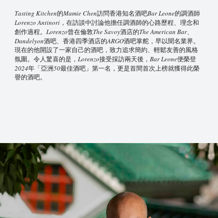
Tasting Kitchen
Mamie Chen
Bar Leone
的
訪問香港知名酒吧
的調酒師
Lorenzo Antinori
，在訪談中討論他擔任調酒師的心路歷程、理念和
Lorenzo
The Savoy
The American Bar
創作過程。
曾在倫敦
酒店的
、
Dandelyon
ARGO
酒吧、香港四季酒店的
酒吧掌舵，早以聞名業界。
現在的他開設了一家自己的酒吧，致力追求簡約、輕鬆友善的風格
Lorenzo
Bar Leone
氛圍。令人驚喜的是，
接受採訪兩天後，
便榮登
2024
50
年「亞洲
最佳酒吧」第一名，更是首間首次上榜就獲得此榮
譽的酒吧。