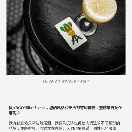
Olive oil whiskey sour
ARGO
Bar Leone
從
到
，您的風格和技法都有所轉變，靈感來自於什
麼呢？
我有點厭倦只關注雞尾酒。我認為疫情也促使人們追求不同類型的
體驗，並將盡興、歡樂放在首位。人們想要優質、個性化的服務，