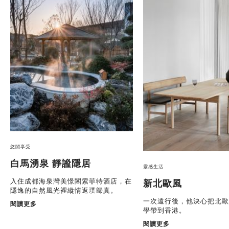
悠閒享受
白馬湧泉 靜謐隱居
靈感生活
入住成都海泉灣美憬閣索菲特酒店，在
新北歐風
隱逸的自然風光裡縱情返璞歸真。
一次遠行後，他決心把北歐
閱讀更多
學帶到香港。
閱讀更多