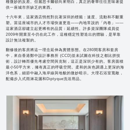
種微妙的反差。但麗思卡爾頓向來明白，真正的奢華往往意味著提
供一座城市所缺乏的東西。
十六年來，這家酒店悄然對抗著深圳的標籤：速度、流動和不斷重
塑。當這座城市的人才市場快速更迭——內地常說的「內卷」——
這家酒店卻建立起更稀有的品質：延續性。許多資深團隊成員從
2009年開業至今仍在此工作，這種穩定性塑造出的體驗，是單靠
設計無法複製的。
翻修後的客房將這一理念延伸為實體形態。在280間客房和套房
中，來自香港鄭中設計事務所 (CCD)並未試圖在科技之都比拼技
術，設計轉而優先考慮空間與克制，這正是深圳少有的。客房面積
最小50平方米，擁有真正的呼吸空間。柔和的灰色調遇上更深的海
洋色系，細節中融入海岸線與地貌的微妙暗示。大理石浴室寬敞，
配備步入式雨淋花灑和Diptyque洗浴用品。