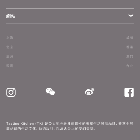
網站
條款
上海
成都
訂閱
北京
香港
廣州
澳門
聯絡我們
深圳
台北
Tasting Kitchen (TK) 是亞太地區最具前瞻性的奢華生活雜誌品牌, 薈萃全球
高品質的生活文化, 藝術設計, 以及舌尖上的夢幻美味。