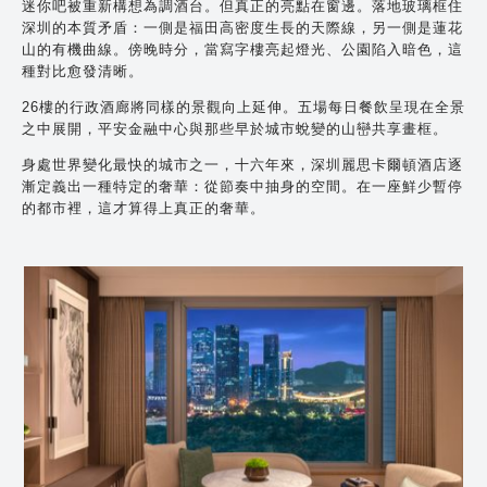
迷你吧被重新構想為調酒台。但真正的亮點在窗邊。落地玻璃框住
深圳的本質矛盾：一側是福田高密度生長的天際線，另一側是蓮花
山的有機曲線。傍晚時分，當寫字樓亮起燈光、公園陷入暗色，這
種對比愈發清晰。
26樓的行政酒廊將同樣的景觀向上延伸。五場每日餐飲呈現在全景
之中展開，平安金融中心與那些早於城市蛻變的山巒共享畫框。
身處世界變化最快的城市之一，十六年來，深圳麗思卡爾頓酒店逐
漸定義出一種特定的奢華：從節奏中抽身的空間。在一座鮮少暫停
的都市裡，這才算得上真正的奢華。