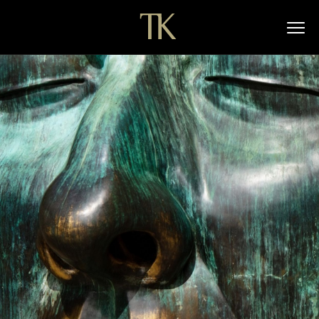
墨西哥流浪乐队起源于哈利斯科州的科库拉，这个在婚礼上演奏欢庆祝音
Casa Luna的装潢不拘一格，在经典美食上添加自家风味的做法更令人
乐的传统传遍了整个国家。乐队通常会身穿墨西哥牛仔的服饰，使用铜管
眼前一亮。以龙舌兰酒取代传统“琴汤力”调酒中的琴酒，并加入红果点
乐器和弦乐器，包括小号、小提琴、比维拉琴和低音吉他。
缀。他们重新演绎街头小吃molotes，以亚洲蛋卷皮取代玉米面团，再
填满cochinita pibil（一种来自尤卡坦州的腌制猪肉）作为内餡。以大
蒜、青柠汁和盐烤过的炸蜢不论是单独食用，还是撒在鳄梨调味酱中，都
能带来浓郁、咸香辛辣的味道和酥脆的口感。