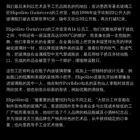
我们最后来到以艺术及手工艺品闻名的托纳拉，造访墨西哥著名玻璃工
匠Hipólito Gutiérrez的工作室，他在1996年徒手吹制22公升大的
玻璃瓶打破吉尼斯世界纪录，隔年又吹出32公升瓶，再次打破纪录。
Hipólito Gutiérrez的工作室里有14 位员工，他们优雅地穿梭于彼此
之间，中间还有一座温度高达1090°C的熔炉，简直像在跳一支危险的
舞。他们拿着长长的金属管，在金属台面上把管身末端烫得光亮的球状
融化玻璃转一转，借以降低玻璃外表的温度，接着往管内吹气，形成气
泡，把玻璃放在金属模型中充气塑成瓶状，最后用钳子挤压并转动瓶
口。完成的作品会被置于另一个熔炉，缓慢降温数日。
这些工匠有时会在瓶子内放玻璃塑像，或加上一些独特的设计元素，例
如瓶口的线圈和美观的装饰用小把手。Hipólito是最先开始将塑像放
进玻璃瓶的其中一人，他在制作Porfidio知名的蓝色仙人掌瓶时就曾运
用此技术，他也创造出崭新的形状，例如优雅的滴状瓶。
Hipólito说：“最重要的是要找到与众不同之处。”大部分工作室都在
制作装饰用的玻璃产品，客源因国外竞争业者众多与出现成本较低的工
厂产线而逐渐流失，他却打造了个人品牌的精品瓶罐及小酒杯纪念品，
并为顶级龙舌兰酒品牌生产独具特色的艺术品，从中获得稳定的订单
量，也向墨西哥手工业艺术致敬。