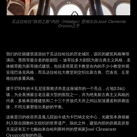
瓜达拉哈拉“政府之殿”内的《Hidalgo》壁画出自José Clemente
Orozco之手
我们的壮丽建筑巡游始于瓜达拉哈拉的历史城区，该区的建筑风格琳琅
满目。墨西哥最古老的歌剧院 – 迪哥拉多大剧院为新古典主义风格，圣
体赎罪殿为新哥德式建筑，包括圣塔莫尼卡教堂在内的不少小教堂外观
呈现巴洛克风格，而瓜达拉哈拉大教堂则交织出新古典、巴洛克、丘里
格拉的多重风格。
建于1791年的卡瓦尼亚斯救济所是这座城市的一个亮点，占地2.34公
顷，为全美洲最古老且最大型的医院之一，亦为绝美新古典主义风格的
代表，多栋单层楼建筑和二十三个开放式天井之间以加顶通道和拱廊连
接，不同元素塑造出美妙的平衡。
这栋昔日的收容所及孤儿院如今成为卡巴纳文化中心，光建筑本身就被
列入联合国教科文组织的世界遗产。除此之外，建筑内部的拱廊及拱形
天花还有五十七幅由来自哈利斯科州的壁画家José Clemente
Orozco绘制的作品。