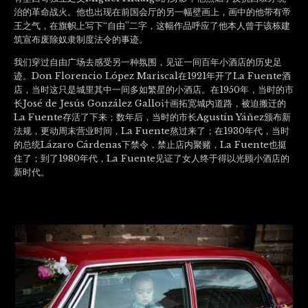
治的革命战火。他也出现在前国会厅的另一幅壁画上，画中的他带有帝
王之气，在旗帜上写下“自由”二字，这幅作品呼应了他本人曾于该栋建
筑宣布废除奴隶制度法令的事迹。
我们穿过自由广场去感受另一种氛围，见证一间百年小酒店的历史足
迹。Don Florencio López Mariscal在1921年开了La Fuente酒
店，当时这只是城里其中一间多如繁星的小酒店。在1950年，当时的市
长José de Jesús González Gallo计画拓宽城内道路，被迫搬迁的
La Fuente存活了下来；数年后，当时的市长Agustín Yáñez颁布新
法规，更动周末营业时间，La Fuente熬过来了；在1930年代，当时
的总统Lázaro Cárdenas下禁令，禁止店内聚赌，La Fuente也挺
住了；到了1980年代，La Fuente见证了女人终于得以光顾小酒店的
新时代。