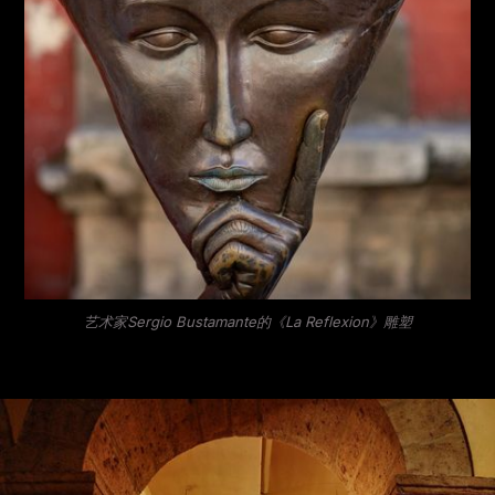
艺术家Sergio Bustamante的《La Reflexion》雕塑