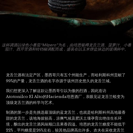
这杯调酒以绿色小番茄“Milpero”为名，由培恩银樽龙舌兰酒、菠萝汁、小番
茄汁、西芹苦酒和铃铛椒调配而成，盛装在以玉米饼盐抹边的玻璃杯中。
龙舌兰酒有法定产区，墨西哥只有五个州能生产，而哈利斯科州贡献了
99%的产量，龙舌兰酒的名字亦源于该州历史悠久的龙舌兰城。
我们想更深入了解这款让墨西哥引以为傲的烈酒，因此造访
Atotonilco El Alto的Hacienda培恩酒厂，亲眼见证龙舌兰蜕变为
顶级龙舌兰酒的科学与艺术。
制酒的第一步是先挑选最顶级的蓝龙舌兰，也就是哈利斯科州高地最香
甜的龙舌兰，该地海拔较高，凉爽气候及肥沃土壤孕育出绝佳生长环
境，酿出的龙舌兰酒风味顺口且果香四溢。培恩的龙舌兰糖度不能低于
22%，平均糖度是26%左右，较其他品牌高出许多。农夫在采收龙舌兰