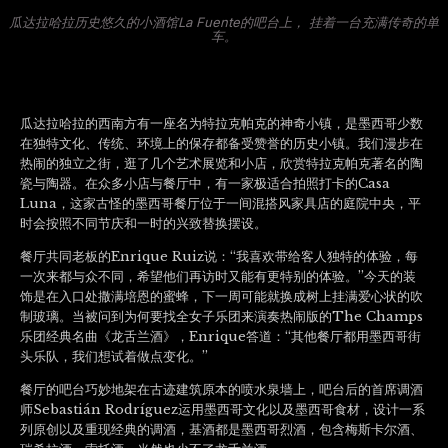
瓜达拉哈拉历史悠久的小酒馆La Fuente的吧台上， 挂着一台充满传奇的单
车。
瓜达拉哈拉的西南方有一座名为特拉克帕克的神奇小镇，是墨西哥少数
在独特文化、传统、环境上的保存都备受赞誉的历史小镇。我们漫步在
热闹的独立之街，逛了几个艺术展览和小店，欣赏特拉克帕克著名的陶
瓷与陶器。在众多小店与餐厅中，有一家极适合拍照打卡的Casa
Luna，这家古怪的墨西哥餐厅位于一间混搭风家具店的庭院中央，平
时会按照不同节庆和一时的兴致替换摆设。
餐厅共同老板的Enrique Ruiz说：“我喜欢带给客人独特的体验，每
一次来都与众不同，希望他们再访时又能有更特别的体验。”今天的装
饰是在入口处撒满培恩的蜜蜂，下一周可能就换成树上挂满爱心状的吹
制玻璃。当被问到为何要找全女子乐团来演奏热闹版的The Champs
乐团经典名曲《龙舌兰酒》，Enrique答道：“其他餐厅都用墨西哥街
头乐队，我们想试着做点变化。”
餐厅的吧台巧妙地架在古迹建筑原本的喷水泉墙上，吧台后的首席调酒
师Sebastián Rodríguez运用墨西哥文化以及墨西哥食材，设计一系
列原创以及重现经典的调酒，基酒都是墨西哥烈酒，包含梅斯卡尔酒、