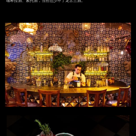
瑞希拉酒、索托酒，当然也少不了龙舌兰酒。