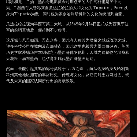
唱歌和龙舌兰酒，墨西哥电影黄金时期点出的人性纯朴也是箇中元
素。” 墨西哥人皆称来自瓜达拉哈拉的人和文化为Tapatío，Paco以
身为Tapatío为傲，同时也为家乡哈利斯科州的文化传统感到自豪。
瓜达拉哈拉现为墨西哥第二大城，从1542年2月14日正式成为西班牙驻
军的前哨基地后，便得到不少称号。
这座城市风景如画、景点众多，因此有人称其为喷泉之城或玫瑰之城。
许多科技公司在城内及市郊驻点，因此这里也被誉为墨西哥矽谷。英国
历史学家爱德华吉本则称之为墨西哥佛罗伦斯，因城内建筑物的墙身和
天花板上满布壁画，也孕育出现代墨西哥壁画运动。
然而，最能引起共鸣的称号莫过于“西方之珠”，向瓜达拉哈拉及哈利斯
科州其他地区拥有的丰富历史、传统与文化，及它们对墨西哥过去、现
代及未来的国家认同所付出的贡献致敬。