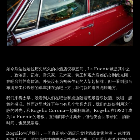
如今瓜达拉哈拉历史悠久的小酒店仅存五间，La Fuente就是其中之
一。政治家、记者、音乐家、艺术家、劳工和观光客都仍会到此光顾，
在吧台前并肩饮酒。外头没有为初来乍到的人架起招牌，但一看到那台
布满灰尘和铁锈的单车挂在酒吧上方，我们就知道没跑错地方。
我们来得太早，没看到人们在吧台和桌边随着现场音乐饮酒、欢唱、起
舞的盛况。然而这里就连下午也有几个常客光顾，我们也好好利用这宁
静的时光，和Rogelio Corona一起喝杯啤酒。Rogelio在1982年成
为La Fuente的老板，直到前阵子才离开，但他仍会回来帮忙，消磨
时间，也见见常客。
Rogelio告诉我们，一间真正的小酒店只卖啤酒或龙舌兰酒 – 或啤酒
配龙舌兰酒，若想喝精致的调酒只能去别处喝。我们手上有瓜达拉哈拉