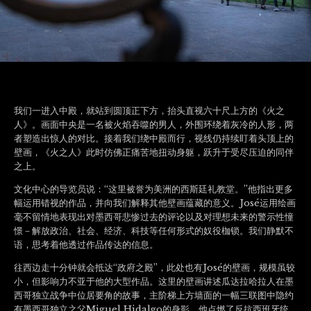
我们一进入中殿，就站到圆顶正下方，抬头直视六十尺上方的《火之
人》。画面中央是一名被火焰吞噬的男人，外围环绕着灰冷的人形，两
者塑造出惊人的对比。接着我们绕中殿而行，视线仍持续盯着头顶上的
壁画，《火之人》此时仿佛正痛苦地扭动身躯，跃升于受尽压迫的同伴
之上。
文化中心的导览员说：“这里被誉为美洲的西斯廷礼教堂。”他指出更多
幅运用错视的作品，并向我们解释其他壁画蕴藏的意义。José运用绘画
毫不留情地表现出对墨西哥悲惨过去的评论以及对理想未来的警示性憧
憬－解放政治、社会、经济、科技等任何形式的奴役枷锁。我们静默不
语，思考着他透过作品传达的信息。
往西边走十分钟就会抵达“政府之殿”，此处也有José的壁画，规模虽较
小，但影响力不亚于他的大型作品。这里的壁画讲述瓜达拉哈拉人在墨
西哥独立战争中位居要角的故事，主阶梯上方墙面的一幅三联图中隐约
有墨西哥独立之父Miguel Hidalgo的身影，他点燃了反抗西班牙统