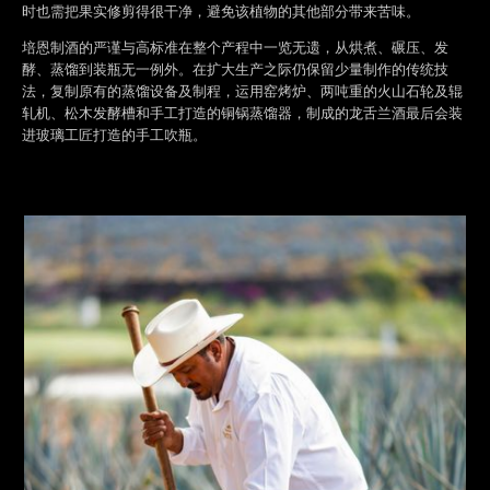
时也需把果实修剪得很干净，避免该植物的其他部分带来苦味。
培恩制酒的严谨与高标准在整个产程中一览无遗，从烘煮、碾压、发
酵、蒸馏到装瓶无一例外。在扩大生产之际仍保留少量制作的传统技
法，复制原有的蒸馏设备及制程，运用窑烤炉、两吨重的火山石轮及辊
轧机、松木发酵槽和手工打造的铜锅蒸馏器，制成的龙舌兰酒最后会装
进玻璃工匠打造的手工吹瓶。