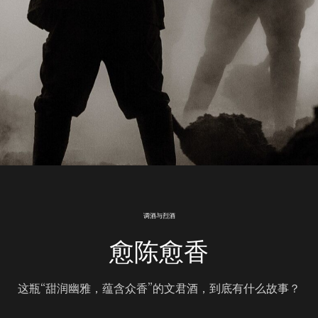
调酒与烈酒
愈陈愈香
这瓶“甜润幽雅，蕴含众香”的文君酒，到底有什么故事？