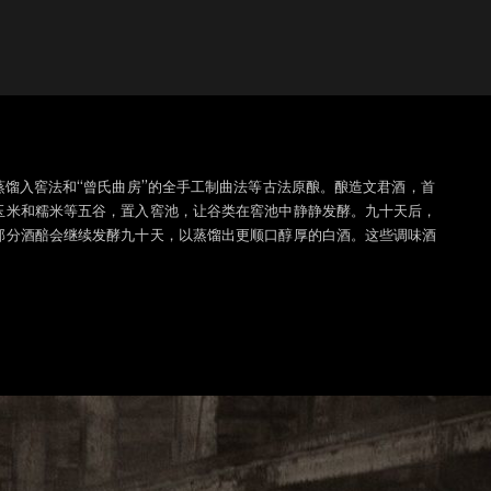
蒸馏入窖法和“曾氏曲房”的全手工制曲法等古法原酿。酿造文君酒，首
玉米和糯米等五谷，置入窖池，让谷类在窖池中静静发酵。九十天后，
部分酒醅会继续发酵九十天，以蒸馏出更顺口醇厚的白酒。这些调味酒
。