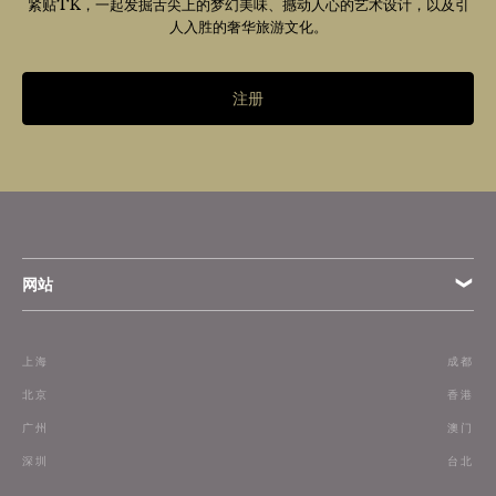
紧贴TK，一起发掘舌尖上的梦幻美味、撼动人心的艺术设计，以及引
人入胜的奢华旅游文化。
注册
网站
条款
上海
成都
订阅
北京
香港
广州
澳门
联络我们
深圳
台北