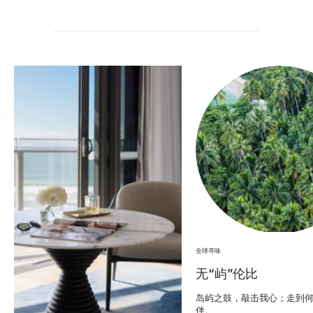
全球寻味
无“屿”伦比
岛屿之鼓，敲击我心；走到
伴。