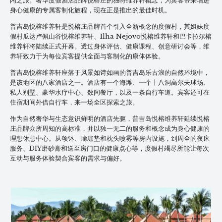
闲之旅。奢华度假酒店品牌悦榕庄的独特维养轩概念，为宾客带来增进
身心健康的专属客制化旅程，现在正是推出的最佳时机。
普吉岛悦榕维养轩是悦榕庄品牌首个引入全新概念的度假村，其姐妹度
假村瓜达卢佩山谷悦榕维养轩、Ilha Nejovo悦榕维养轩和巴卡拉尔榕
维养轩将陆续正式开幕。透过身体评估、健康课程、创意研讨会等，维
养轩致力于为每位宾客提供全面与客制化的康体体验。
普吉岛悦榕维养轩座落于风景如诗如画的普吉岛乐古浪的自然环境中，
是该地区的八家酒店之一。酒店有一个海滩、一个十八洞高尔夫球场、
私人别墅、豪华水疗中心、数间餐厅，以及一条自行车道。宾客还可在
住宿期间外借自行车，来一场全区探索之旅。
作为自然奢华与生态意识鲜明的酒店先驱，普吉岛悦榕维养轩延续悦榕
庄品牌众所周知的高标准，并以独一无二的服务和概念成为身心健康的
理想休憩中心。从颂钵、瑜珈垫和枕头喷雾等房内设施，到周全的夜床
服务、DIY磨砂膏和送至房门口的健康点心等，度假村竭尽所能让每次
互动与服务体验契合宾客的需求与偏好。