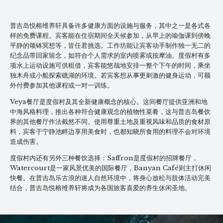
普吉岛悦榕维养轩具备许多健康方面的设施与服务，其中之一是各式各
样的免费课程。宾客能在住宿期间全天候参加，从早上的瑜伽课到傍晚
平静的颂钵冥想等，皆任君挑选。工作坊能让宾客动手制作独一无二的
纪念品带回家留念，如符合个人需求的室内喷雾或按摩油。度假村有多
项水上运动设施可供租借，宾客能悠哉地安排一整个下午的时间，乘坐
独木舟或小船探索礁湖的环境。若宾客想从事更刺激的健身运动，可额
外付费参加其他课程或一对一训练。
Veya餐厅是度假村及其全新健康概念的核心。这间餐厅提供亚洲和地
中海风格料理，推出各种符合健康观念的植物性菜肴，这与普吉岛餐饮
界的其他餐厅作法截然不同。使用尊重土地及重视风味和品质的食材原
料，宾客于宁静池畔边享用美食时，也都知晓所食用的料理不会对环境
造成伤害。
度假村内还有另外三种餐饮选择：Saffron是度假村的招牌餐厅，
Watercourt是一家风景优美的国际餐厅，Banyan Café则主打休闲
快餐。在普吉岛乐古浪的迷人自然环境中，将身心放松与肢体活动完美
结合，普吉岛悦榕维养轩将成为各国旅客喜爱的养生休闲圣地。