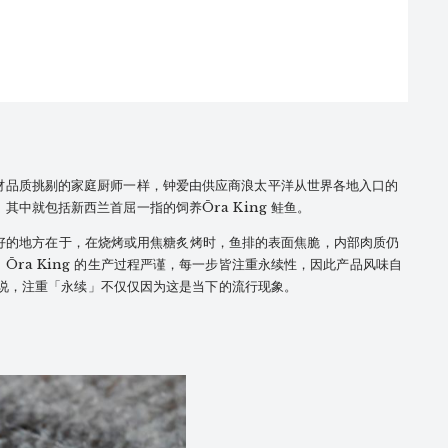
材品质挑剔的家庭厨师一样，钟爱由供应商浪太平洋从世界各地入口的
中就包括新西兰首屈一指的饲养Ōra King 鲑鱼。
 鲑鱼美好的地方在于，在烧烤或用焦糖炙烤时，鱼排的表面焦脆，内部肉质仍
Ōra King 的生产过程严谨，每一步皆注重永续性，因此产品风味自
 来说，注重「永续」不仅仅因为这是当下的流行现象。