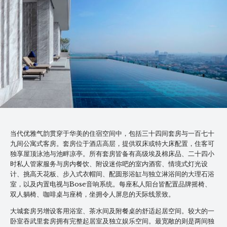
当代优雅气韵贯穿于华美的住宿空间中，包括三十四间套房与一百七十
九间公寓式客房。套房位于酒店高层，提供双床或特大床配置，住客可
独享屋顶泳池与池畔凉亭。所有套房皆备有高级埃及棉床品、二十四小
时私人管家服务与房内餐饮、附设迷你吧的室内酒窖、情境式灯光设
计、挑高天花板、步入式衣帽间、配圆形浴缸与独立淋浴间的大理石浴
室，以及内置电视与Bose音响系统。每座私人阳台皆配置品牌摇椅、
双人躺椅、咖啡桌与座椅，坐拥令人屏息的天际线景致。
大城套房另增设客用浴室、茶水间及附餐桌的舒适起居空间。较大的一
卧室吞武里套房拥有完整起居室及独立娱乐空间。最宽敞的则是两间独