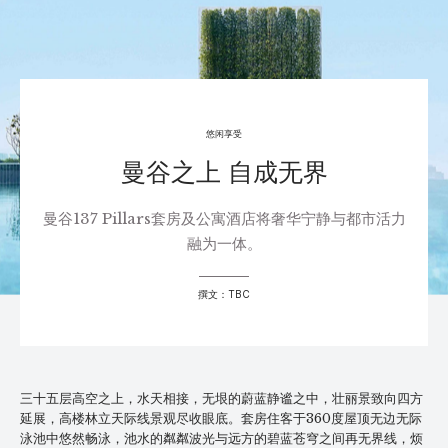
悠闲享受
曼谷之上 自成无界
曼谷137 Pillars套房及公寓酒店将奢华宁静与都市活力
融为一体。
撰文：TBC
三十五层高空之上，水天相接，无垠的蔚蓝静谧之中，壮丽景致向四方
延展，高楼林立天际线景观尽收眼底。套房住客于360度屋顶无边无际
泳池中悠然畅泳，池水的粼粼波光与远方的碧蓝苍穹之间再无界线，烦