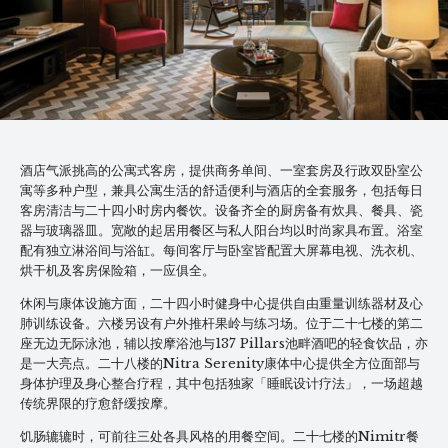
酒店气派挑高的公寓式客房，提供商务单间、一室套房及行政双卧室公
寓等多种户型，兼具公寓生活的舒适便利与酒店的全套服务，包括每日
客房清洁与二十四小时房内餐饮。设备齐全的厨房备有炊具、餐具、瓷
器与玻璃器皿。宽敞的起居用餐区与私人阳台均以时尚家具布置。浴室
配有独立淋浴间与浴缸。每间客厅与卧室皆配置大屏幕电视、洗衣机、
烘干机及客房保险箱，一应俱全。
休闲与康体设施方面，二十四小时健身中心提供自由重量训练器材及心
肺训练设备。六楼另设有户外推杆果岭与练习场。位于二十七楼的第二
座无边无际泳池，辅以按摩浴池与137 Pillars池畔酒吧的轻食饮品，亦
是一大亮点。二十八楼的Nitra Serenity康体中心提供全方位面部与
身体护理及身心整合疗程，其中包括独家「睡眠设计疗法」，一场超越
传统界限的疗愈舒缓按摩。
饥肠辘辘时，可前往三处各具风格的用餐空间。二十七楼的Nimitr餐