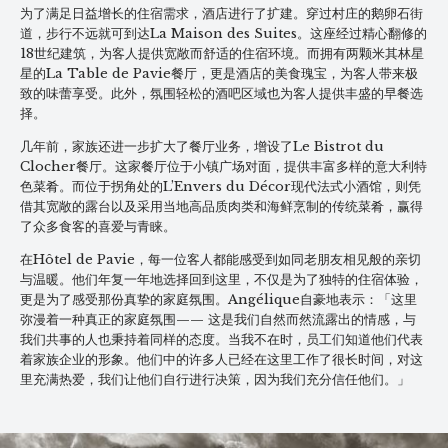
为了满足日益增长的住宿需求，酒店进行了扩建。穿过村庄的鹅卵石街
道，步行不远就可到达La Maison des Suites。这座经过精心翻修的
18世纪建筑，为客人提供宽敞而舒适的住宿环境。而拥有两颗米其林星
星的La Table de Pavie餐厅，更是酒店的美食瑰宝，为客人带来极
致的味蕾享受。此外，氛围轻松的酒吧区域也为客人提供丰盛的早餐选
择。
几年前，家族还进一步扩大了餐厅业务，增设了Le Bistrot du
Clocher餐厅。这家餐厅位于小镇广场对面，提供丰富多样的意大利特
色菜肴。而位于拐角处的L’Envers du Décor现代法式小酒馆，则凭
借其宽敞的露台以及采用当地高品质肉类和海鲜烹制的传统菜肴，赢得
了众多食客的喜爱与青睐。
在Hôtel de Pavie，每一位客人都能感受到如同老朋友相见般的亲切
与温暖。他们年复一年地选择回到这里，不仅是为了独特的住宿体验，
更是为了感受那份真挚的家庭氛围。Angélique自豪地表示：「这里
弥漫着一种真正的家庭氛围—— 这是我们自然而然流露出的情感，与
我们共事的人也秉持着同样的态度。当我不在时，员工们知道他们代表
着家族企业的形象。他们中的许多人已经在这里工作了很长时间，对这
里充满热爱，我们让他们自行进行决策，因为我们充分信任他们。」