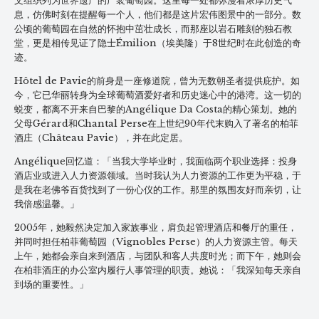
文组织列为世界遗产的广袤葡萄园。这里每一处都弥漫着浓厚历史气
息，仿佛时刻在提醒每一个人，他们都是这片宏伟图景中的一部分。数
公顷的葡萄园在自然的怀抱中茁壮成长，而那座以岩石雕刻的独石教
堂，更是相传见证了隐士Émilion（埃美隆）于8世纪时在此创造的奇
迹。
Hôtel de Pavie的前身是一座修道院，曾为无数朝圣者提供庇护。如
今，它已华丽转身为全球葡萄酒爱好者和历史迷心中的港湾。这一切的
蜕变，都离不开来自巴黎的Angélique Da Costa的精心策划。她的
父母Gérard和Chantal Perse在上世纪90年代末购入了著名的柏菲
酒庄（Château Pavie），并在此定居。
Angélique回忆道：「当我大学毕业时，我面临两个职业选择：投身
酒店业或进入人力资源领域。当时我认为人力资源的工作更为平稳，于
是我在老佛爷百货找到了一份心仪的工作。那里的氛围友好而亲切，让
我倍感温馨。」
2005年，她毅然决定加入家族事业，肩负起管理酒店和餐厅的重任，
并同时担任柏菲葡萄园（Vignobles Perse）的人力资源主管。每天
上午，她都会亲自来到酒店，与团队和客人共度时光；而下午，她则会
在柏菲酒庄的办公室内履行人事管理的职责。她说：「我深知每天亲自
到场的重要性。」