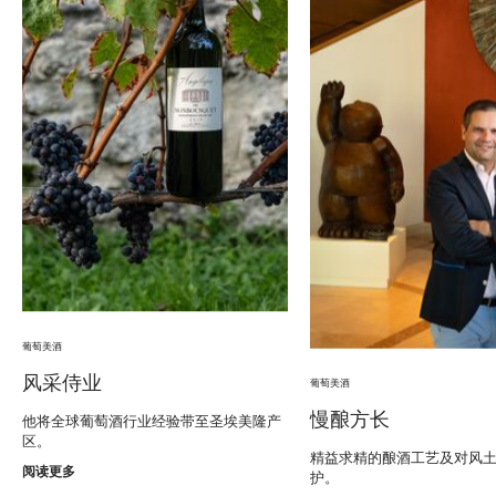
葡萄美酒
风采侍业
葡萄美酒
慢酿方长
他将全球葡萄酒行业经验带至圣埃美隆产
区。
精益求精的酿酒工艺及对风
阅读更多
护。