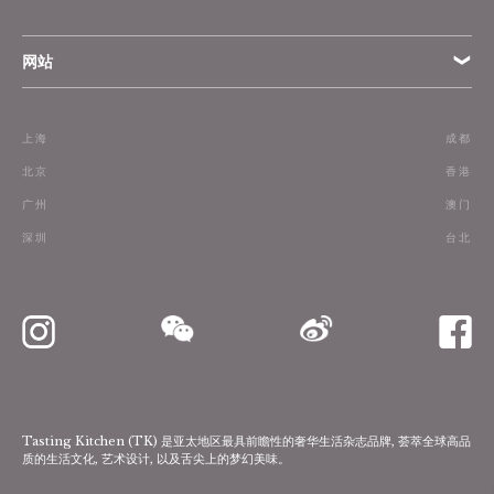
网站
条款
上海
成都
订阅
北京
香港
广州
澳门
联络我们
深圳
台北
Tasting Kitchen (TK) 是亚太地区最具前瞻性的奢华生活杂志品牌, 荟萃全球高品
质的生活文化, 艺术设计, 以及舌尖上的梦幻美味。