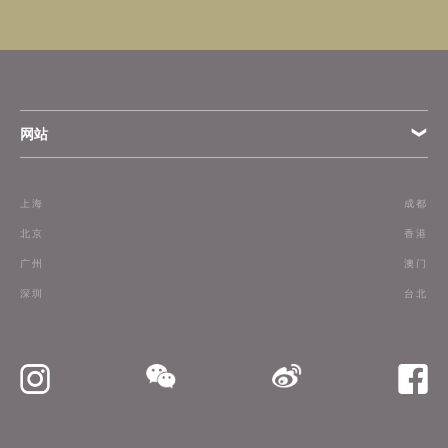
网站
条款
上海
成都
订阅
北京
香港
广州
澳门
联络我们
深圳
台北