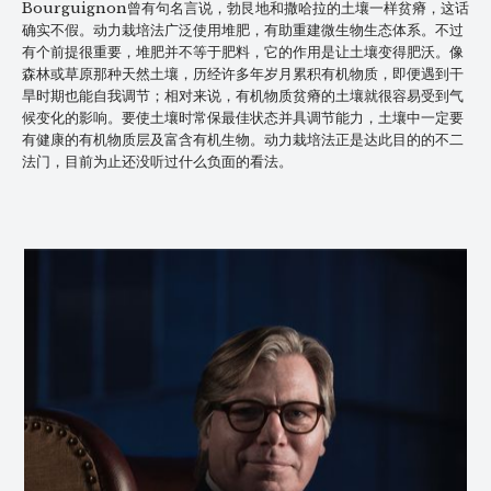
Bourguignon曾有句名言说，勃艮地和撒哈拉的土壤一样贫瘠，这话
确实不假。动力栽培法广泛使用堆肥，有助重建微生物生态体系。不过
有个前提很重要，堆肥并不等于肥料，它的作用是让土壤变得肥沃。像
森林或草原那种天然土壤，历经许多年岁月累积有机物质，即便遇到干
旱时期也能自我调节；相对来说，有机物质贫瘠的土壤就很容易受到气
候变化的影响。要使土壤时常保最佳状态并具调节能力，土壤中一定要
有健康的有机物质层及富含有机生物。动力栽培法正是达此目的的不二
法门，目前为止还没听过什么负面的看法。