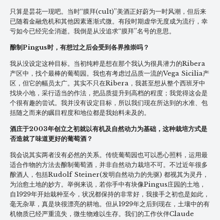
只算是昙花一现吧。当时“膜拜(cult)”美酒正好蔚为一时风潮，但后来
已随着金融危机和其他因素逐渐式微。有段时期虚华无度成为流行，幸
亏如今已经完全消逝。我倒是从没追求“膜拜”名号的意思。
酿制Pingus时，有想过之后会受到各界推崇吗？
我从没设定这种目标。当初纯粹是想在那个我认为很具潜力的Ribera
产区中，找个最棒的葡萄园。我也有考虑过品质一流的Vega Sicilia产
区，但它的幅员太广。其实不只在Ribera，我甚至想从整个西班牙中
找块小地，采行适当的作法，把品质提升到高档的程度；我觉得这会是
个很有趣的尝试。我并没有设定目标，所以我们现在所达到的水准、包
括随之而来的瞩目程度和地位都是我始料未及的。
酒庄于2003年创立之初就以有机及自然动力为基础，这种栽培方式是
否造就了味道更好的葡萄酒？
我会说其实两者没有必然的关系。传统葡萄园也可以悉心照料，运用最
适合作物的方法去酿制葡萄酒，并非自然动力栽培不可。不过近年很多
酿酒人，包括Rudolf Steiner(发明自然动力的先驱) 都视其为灵丹，
为治愈土地的妙方。举例来说，若你手中有块像Pingus庄园的土地，
自1929年开始栽种至今，状况都保持的非常好，我接手之初也是如此，
毫无杂草，真是块很漂亮的耕地。但从1929年之后到现在，土壤中的有
机物质已经严重流失，微生物难以生存。我们的工作伙伴Claude