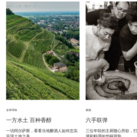
全球寻味
泰国
一方水土 百种香醇
六手联弹
一访阿尔萨斯，看看当地酿酒人如何忠实
三位年轻的主厨随心所欲，
呈现土地之美。
酒和料理的华丽冒险。