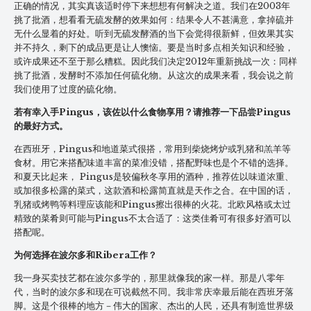
正确的情况，其实真该适时停下来想想有何解决之道。我们在2003年
挑了批酒，想看看无硫发酵的效果如何：结果令人不甚满意，拿掉硫并
无什么显着的好处。听到无硫发酵酒的当下会觉得很新鲜，但效果其实
并不持久，剩下的成品更是让人懊恼。要是当时多点相关知识和经验，
或许成果还不至于那么糟糕。因此我们决定2012年重新挑战一次：同样
挑了批酒，发酵时不添加任何硫化物。从这次的成果来看，我会说之前
我们使用了过度的硫化物。
若有幸入手Pingus，该佐以什么食物享用？请推荐一下品尝Pingus
的最好方式。
在西班牙，Pingus和地道菜式很搭，常用到柴烧烤炉或乳猪和羔羊等
食材。用它来搭配味道丰富的菜准没错，搭配野味也是个不错的选择。
和夏天比起来， Pingus是较偏秋冬享用的酒种，推荐佐以味道浓重、
或加很多松露的菜式，这款酒和松露简直就是天作之合。在中国的话，
乳猪或烤鸭等料理应该能和Pingus擦出很棒的火花。北欧风格或太过
精致的菜肴则可能与Pingus不太合适了：这类佳肴可有很多好酒可以
搭配呢。
为何选择在波尔多和Ribera工作？
我一身买卖技艺都在波尔多学的，那里就像我的家一样。那是八零年
代，当时的波尔多和现在可说截然不同。我非常庆幸最后能在西班牙落
脚。这是个很棒的地方－伟大的国家、杰出的人民，还具有制造世界级