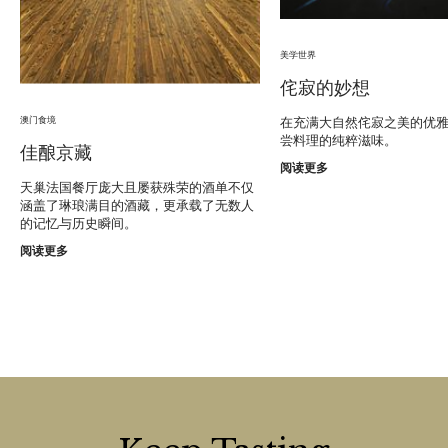
美学世界
侘寂的妙想
澳门食境
在充满大自然侘寂之美的优
尝料理的纯粹滋味。
佳酿京藏
阅读更多
天巢法国餐厅庞大且屡获殊荣的酒单不仅
涵盖了琳琅满目的酒藏，更承载了无数人
的记忆与历史瞬间。
阅读更多