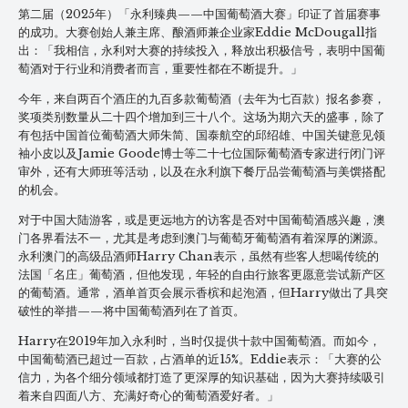
第二届（2025年）「永利臻典——中国葡萄酒大赛」印证了首届赛事
的成功。大赛创始人兼主席、酿酒师兼企业家Eddie McDougall指
出：「我相信，永利对大赛的持续投入，释放出积极信号，表明中国葡
萄酒对于行业和消费者而言，重要性都在不断提升。」
今年，来自两百个酒庄的九百多款葡萄酒（去年为七百款）报名参赛，
奖项类别数量从二十四个增加到三十八个。这场为期六天的盛事，除了
有包括中国首位葡萄酒大师朱简、国泰航空的邱绍雄、中国关键意见领
袖小皮以及Jamie Goode博士等二十七位国际葡萄酒专家进行闭门评
审外，还有大师班等活动，以及在永利旗下餐厅品尝葡萄酒与美馔搭配
的机会。
对于中国大陆游客，或是更远地方的访客是否对中国葡萄酒感兴趣，澳
门各界看法不一，尤其是考虑到澳门与葡萄牙葡萄酒有着深厚的渊源。
永利澳门的高级品酒师Harry Chan表示，虽然有些客人想喝传统的
法国「名庄」葡萄酒，但他发现，年轻的自由行旅客更愿意尝试新产区
的葡萄酒。通常，酒单首页会展示香槟和起泡酒，但Harry做出了具突
破性的举措——将中国葡萄酒列在了首页。
Harry在2019年加入永利时，当时仅提供十款中国葡萄酒。而如今，
中国葡萄酒已超过一百款，占酒单的近15%。Eddie表示：「大赛的公
信力，为各个细分领域都打造了更深厚的知识基础，因为大赛持续吸引
着来自四面八方、充满好奇心的葡萄酒爱好者。」