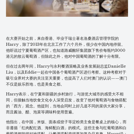
在大赛开始之前，来自香港、毕业于瑞士著名洛桑酒店管理学院的
Harry，除了2013年在北京工作了六个月外，很少在中国内地停留。
他听说过宁夏葡萄酒产区，也知道路威酩轩集团旗下售价每瓶约3000
港元的敖云葡萄酒，但除此之外，他对中国葡萄酒的了解十分有限。
但在过去两年间，Harry与永利餐酒策略及业务发展副总监Danielle
Liu，以及Eddie一起在中国各个葡萄酒产区进行考察。这种考察对于
吸引业界对大赛的关注至关重要，也提高了人们对澳门的认识——澳门
不仅是娱乐胜地，也是美食之都。
Harry表示，在宁夏和新疆的乡村旅行，与游览大城市的感受大不相
同，但接触当地饮食文化令人深受启发，改变了他对葡萄酒与食物搭配
的「西方」观念。他提到，当地会同时上好几道不同的菜供大家分享，
而且酱油、醋、泡菜等调味料使用普遍。
他指出，在中国，米饭、面条或饺子等淀粉类主食是餐桌上的核心，而
非遵循「红肉配红酒、海鲜配白酒」的模式。这些主食与红葡萄酒和白
葡萄酒都能很好地搭配，让餐酒搭配变得更加复杂且有趣。Harry说：