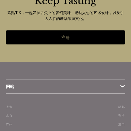
Keep Tasting
紧贴TK，一起发掘舌尖上的梦幻美味、撼动人心的艺术设计，以及引
人入胜的奢华旅游文化。
注册
网站
条款
上海
成都
订阅
北京
香港
广州
澳门
联络我们