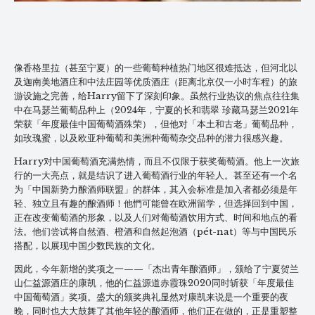
像香格里拉（甚至宁夏）的一些葡萄种植热门地区很难抵达，但河北以
及迦南美地酒庄和中法庄园等优质酒庄（距离北京仅一小时车程）的旅
游设施之完善，给Harry留下了深刻印象。虽然行业热议的焦点往往集
中在马瑟兰葡萄品种上（2024年，宁夏的长和翡翠 珍藏马瑟兰2021年
荣获「年度最佳中国葡萄酒殊荣），但他对「本土和古老」葡萄品种，
如玫瑰蜜，以及欧亚种葡萄和美洲种葡萄杂交品种的潜力很感兴趣。
Harry对中国葡萄酒充满热情，而且不仅限于获奖葡萄酒。他上一次旅
行的一大亮点，就是结识了进入葡萄酒行业的年轻人。甚至还有一个名
为「中国新势力酿酒师联盟」的群体，其入会标准是加入者都必须是年
轻、独立且有趣的酿酒师！他㥃可能曾在欧洲留学，但选择回到中国，
正在改变葡萄酒的形象，以及人们对葡萄酒饮用方式、时间和地点的看
法。他们尝试将自然酒、橙酒和自然起泡酒（pét-nat）等与中国民乐
搭配，以展现中国少数民族的文化。
因此，今年新增的奖项之一——「杰出青年酿酒师」，颁给了宁夏贺兰
山仁益源酒庄的康凯，他的仁益源道赤霞珠2020同时斩获「年度最佳
中国葡萄酒」奖项。盛大的颁奖典礼显然对康凯来说是一个重要的夜
晚，同时也大大鼓舞了其他年轻的酿酒师，他们正在做的，正是重塑整