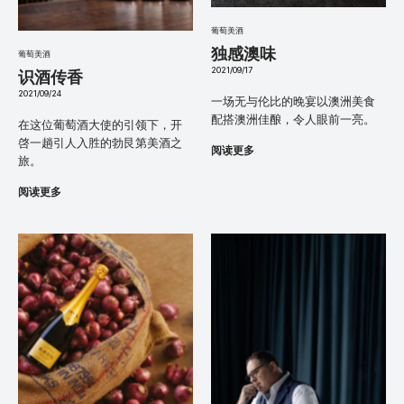
葡萄美酒
独感澳味
葡萄美酒
2021/09/17
识酒传香
2021/09/24
一场无与伦比的晚宴以澳洲美食
配搭澳洲佳酿，令人眼前一亮。
在这位葡萄酒大使的引领下，开
啓一趟引人入胜的勃艮第美酒之
阅读更多
旅。
阅读更多