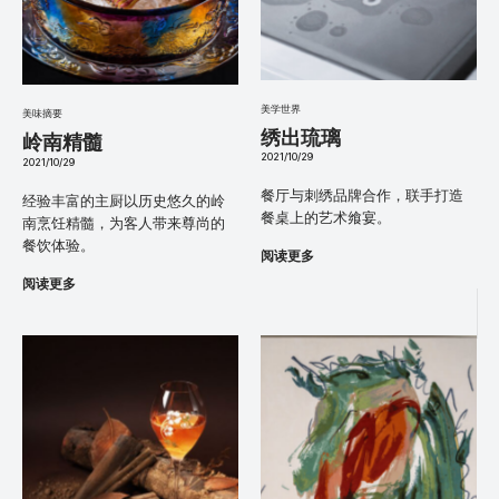
美学世界
美味摘要
绣出琉璃
岭南精髓
2021/10/29
2021/10/29
餐厅与刺绣品牌合作，联手打造
经验丰富的主厨以历史悠久的岭
餐桌上的艺术飨宴。
南烹饪精髓，为客人带来尊尚的
餐饮体验。
阅读更多
阅读更多