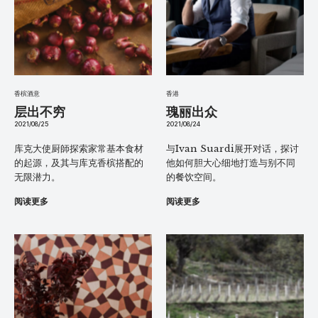
香槟酒意
香港
层出不穷
瑰丽出众
2021/08/25
2021/08/24
库克大使厨師探索家常基本食材
与Ivan Suardi展开对话，探讨
的起源，及其与库克香槟搭配的
他如何胆大心细地打造与别不同
无限潜力。
的餐饮空间。
阅读更多
阅读更多