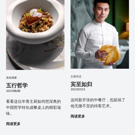
主厨对话
美味摘要
宾至如归
五行哲学
2021/07/23
2021/08/09
这间新开张的中餐厅，也延续了
看看这位年青主厨如何把深奥的
他无微不至的待客艺术。
中国哲学转化成餐桌上的精彩滋
味。
阅读更多
阅读更多