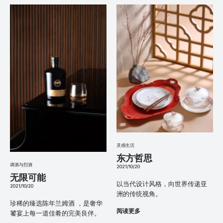
灵感生活
东方哲思
调酒与烈酒
2021/10/20
无限可能
以当代设计风格，向世界传递亚
2021/10/20
洲的传统视角。
珍稀的臻选陈年兰姆酒 ，是奢华
阅读更多
饕宴上每一道佳肴的完美良伴。