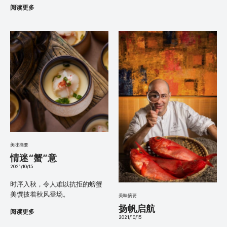
阅读更多
美味摘要
情迷“蟹”意
2021/10/15
时序入秋，令人难以抗拒的螃蟹
美馔披着秋风登场。
美味摘要
扬帆启航
阅读更多
2021/10/15