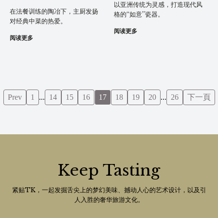
以亚洲传统为灵感，打造现代风
在法餐训练的陶冶下，主厨发扬
格的“如意”瓷器。
对经典中菜的热爱。
阅读更多
阅读更多
Prev
1
...
14
15
16
17
18
19
20
...
26
下一頁
Keep Tasting
紧贴TK，一起发掘舌尖上的梦幻美味、撼动人心的艺术设计，以及引
人入胜的奢华旅游文化。