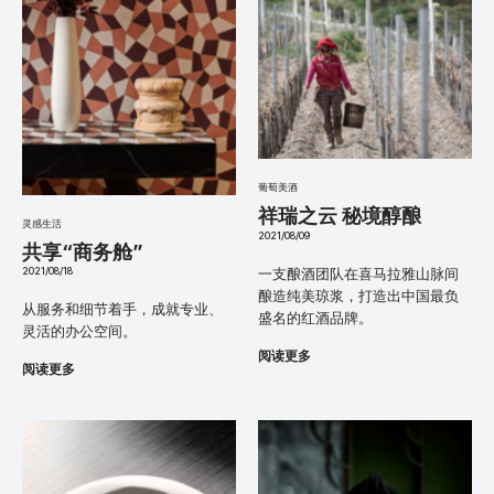
葡萄美酒
祥瑞之云 秘境醇酿
灵感生活
2021/08/09
共享“商务舱”
一支酿酒团队在喜马拉雅山脉间
2021/08/18
酿造纯美琼浆，打造出中国最负
从服务和细节着手，成就专业、
盛名的红酒品牌。
灵活的办公空间。
阅读更多
阅读更多