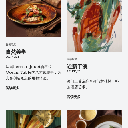
香槟酒意
自然美学
2021/10/21
美学世界
诠新于澳
法国Perrier-Jouët酒庄和
2021/10/20
Ocean Table的艺术家联手，为
宾客创造难忘的用餐体验。
澳门上葡京综合渡假村独树一格
的酒店艺术。
阅读更多
阅读更多