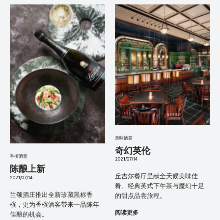
美味摘要
奇幻英伦
香槟酒意
2021/07/14
陈酿上新
丘吉尔餐厅呈献全天候美味佳
2021/07/14
肴、经典英式下午茶与魔幻十足
兰颂酒庄推出全新珍藏黑标香
的甜点品尝旅程。
槟，更为香槟酒客带来一品陈年
阅读更多
佳酿的机会。