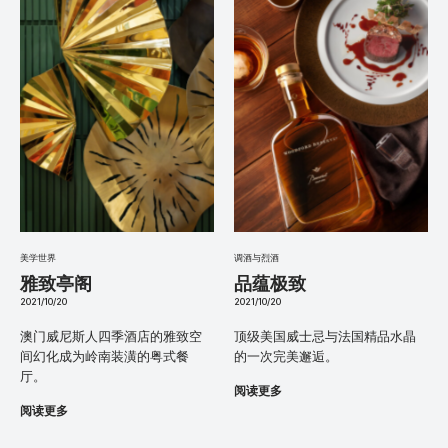
美学世界
调酒与烈酒
雅致亭阁
品蕴极致
2021/10/20
2021/10/20
澳门威尼斯人四季酒店的雅致空
顶级美国威士忌与法国精品水晶
间幻化成为岭南装潢的粤式餐
的一次完美邂逅。
厅。
阅读更多
阅读更多