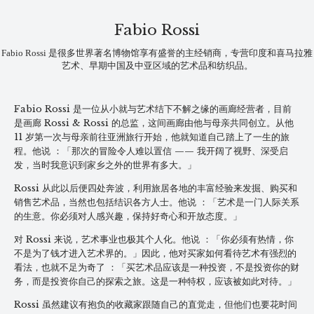
Fabio Rossi
Fabio Rossi 是很多世界著名博物馆享有盛誉的主经销商，专营印度和喜马拉雅
艺术、早期中国及中亚区域的艺术品和纺织品。
Fabio Rossi 是一位从小就与艺术结下不解之缘的画廊经营者，目前
是画廊 Rossi & Rossi 的总监，这间画廊由他与母亲共同创立。从他
11 岁第一次与母亲前往亚洲旅行开始，他就知道自己踏上了一生的旅
程。他说 ：「那次的冒险令人难以置信 —— 我开阔了视野、深受启
发，当时我意识到家乡之外的世界有多大。」
Rossi 从此以后便四处奔波，利用旅居各地的丰富经验来发掘、购买和
销售艺术品，当然也包括结识各方人士。他说 ：「艺术是一门人际关系
的生意。你必须对人感兴趣，保持好奇心和开放态度。」
对 Rossi 来说，艺术事业也极其个人化。他说 ：「你必须有热情，你
不是为了钱才进入艺术界的。」因此，他对买家如何看待艺术有强烈的
看法，也就不足为奇了 ：「买艺术品应该是一种投资，不是投资你的财
务，而是投资你自己的探索之旅。这是一种特权，应该被如此对待。」
Rossi 虽然建议有抱负的收藏家跟随自己的直觉走，但他们也要花时间