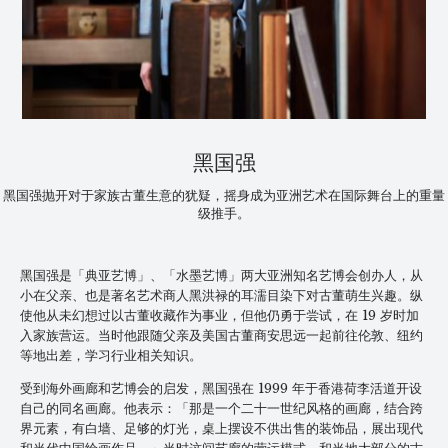
黑国强
黑国强抛开对于家族古董生意的犹疑，摇身成为亚洲艺术在国际舞台上的重量
级推手。
黑国强是「典亚艺博」、「水墨艺博」两大亚洲知名艺博会创办人，从
小在父亲、也是著名艺术商人黑洪禄的耳濡目染下对古董萌生兴趣。纵
使他从未幻想过以古董收藏作为事业，但他仍勇于尝试，在 19 岁时加
入家族营运。当时他跟随父亲及美国古董商安思远一起前往伦敦、纽约
等地出差，学习行业相关知识。
受到海外画廊和艺博会的启发，黑国强在 1999 年于香港荷李活道开设
自己的同名画廊。他表示：「那是一个二十一世纪风格的画廊，结合跨
界元素，有白墙、足够的灯光，桌上摆设不供出售的装饰品，展出现代