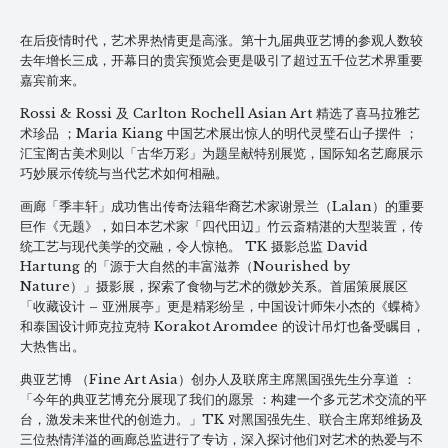
在后疫情时代，艺术界热情更是高涨。第十九届典亚艺博的参观人数较
去年增长三成，开幕日的贵宾预览会更是吸引了超过五千位艺术界重要
嘉宾前来。
Rossi & Rossi 及 Carlton Rochell Asian Art 精选了喜马拉雅艺
术珍品 ；Maria Kiang 中国艺术展出惊人的明代灵璧石山子摆件 ；
汇宝阁古美术则以「古华万彩」为题呈献特别展览，国际知名艺廊展示
巧妙展示传统与当代艺术如何相融。
画廊「季丰轩」成功售出传奇法籍华裔艺术家谢景兰（Lalan）的重要
巨作《无题》，如日本艺术家「四代田辺」竹云斎精湛的大型装置，传
统工艺与现代美学的交融，令人惊艳。 TK 摄影总监 David
Hartung 的「源于大自然的丰富滋养（Nourished by
Nature）」摄影展，探索了食物与艺术的微妙关系。首届策展展区
「收藏设计 – 亚洲展亭」更是精彩纷呈，中国设计师朱小杰的《蝶椅》
和泰国设计师克拉克特 Korakot Aromdee 的设计吊灯也备受瞩目，
大热售出。
典亚艺博 （Fine Art Asia）创办人及联席主席黑国强先生分享道 ：
「今年的典亚艺博充分展现了我们的愿景 ：构建一个多元艺术交流的平
台，激发未来世代的创造力。」TK 对黑国强先生、联合主席郑维扬及
三位热情洋溢的画廊总监进行了专访，深入探讨他们对艺术的热爱与不