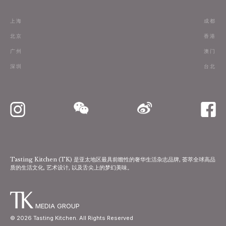
条款
上海
成都
订阅
北京
香港
广州
澳门
联络我们
深圳
台北
Tasting Kitchen (TK) 是亚太地区最具前瞻性的奢华生活杂志品牌, 荟萃全球高品
质的生活文化, 艺术设计, 以及舌尖上的梦幻美味。
MEDIA GROUP
©
2026
Tasting Kitchen. All Rights Reserved