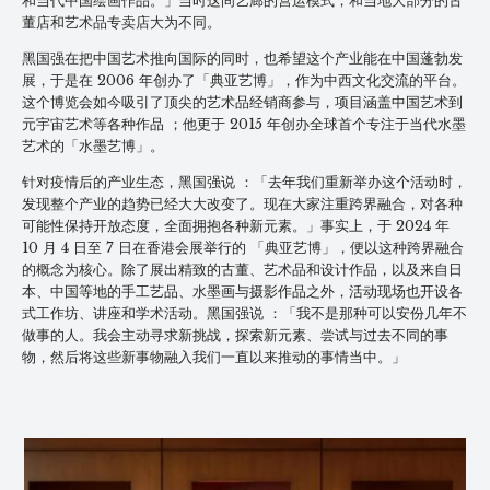
和当代中国绘画作品。」当时这间艺廊的营运模式，和当地大部分的古
董店和艺术品专卖店大为不同。
黑国强在把中国艺术推向国际的同时，也希望这个产业能在中国蓬勃发
展，于是在 2006 年创办了「典亚艺博」，作为中西文化交流的平台。
这个博览会如今吸引了顶尖的艺术品经销商参与，项目涵盖中国艺术到
元宇宙艺术等各种作品 ；他更于 2015 年创办全球首个专注于当代水墨
艺术的「水墨艺博」。
针对疫情后的产业生态，黑国强说 ：「去年我们重新举办这个活动时，
发现整个产业的趋势已经大大改变了。现在大家注重跨界融合，对各种
可能性保持开放态度，全面拥抱各种新元素。」事实上，于 2024 年
10 月 4 日至 7 日在香港会展举行的 「典亚艺博」，便以这种跨界融合
的概念为核心。除了展出精致的古董、艺术品和设计作品，以及来自日
本、中国等地的手工艺品、水墨画与摄影作品之外，活动现场也开设各
式工作坊、讲座和学术活动。黑国强说 ：「我不是那种可以安份几年不
做事的人。我会主动寻求新挑战，探索新元素、尝试与过去不同的事
物，然后将这些新事物融入我们一直以来推动的事情当中。」