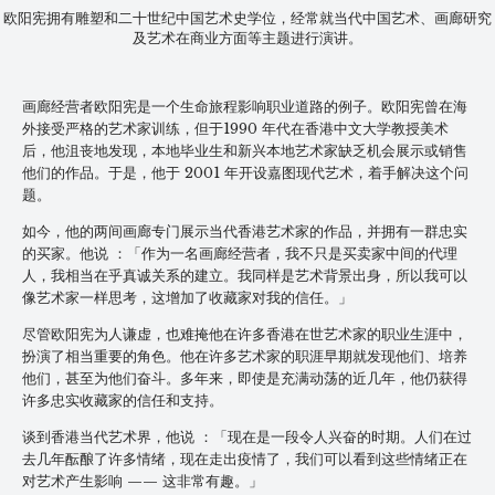
欧阳宪拥有雕塑和二十世纪中国艺术史学位，经常就当代中国艺术、画廊研究
及艺术在商业方面等主题进行演讲。
画廊经营者欧阳宪是一个生命旅程影响职业道路的例子。欧阳宪曾在海
外接受严格的艺术家训练，但于1990 年代在香港中文大学教授美术
后，他沮丧地发现，本地毕业生和新兴本地艺术家缺乏机会展示或销售
他们的作品。于是，他于 2001 年开设嘉图现代艺术，着手解决这个问
题。
如今，他的两间画廊专门展示当代香港艺术家的作品，并拥有一群忠实
的买家。他说 ：「作为一名画廊经营者，我不只是买卖家中间的代理
人，我相当在乎真诚关系的建立。我同样是艺术背景出身，所以我可以
像艺术家一样思考，这增加了收藏家对我的信任。」
尽管欧阳宪为人谦虚，也难掩他在许多香港在世艺术家的职业生涯中，
扮演了相当重要的角色。他在许多艺术家的职涯早期就发现他们、培养
他们，甚至为他们奋斗。多年来，即使是充满动荡的近几年，他仍获得
许多忠实收藏家的信任和支持。
谈到香港当代艺术界，他说 ：「现在是一段令人兴奋的时期。人们在过
去几年酝酿了许多情绪，现在走出疫情了，我们可以看到这些情绪正在
对艺术产生影响 —— 这非常有趣。」